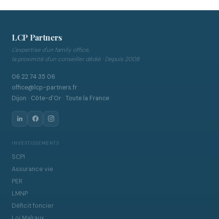
LCP Partners
L'expertise d'un family office,
la proximité d'un conseiller dédié · Depuis 2008
06 22 74 35 06
office@lcp-partners.fr
Dijon · Côte-d'Or · Toute la France
INVESTISSEMENTS
SCPI
Assurance vie
PER
LMNP
Déficit foncier
Loi Malraux