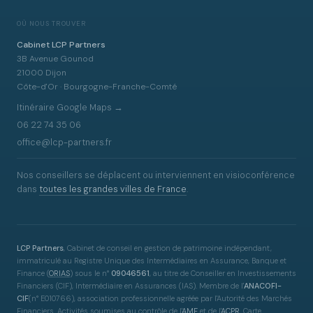
OÙ NOUS TROUVER
Cabinet LCP Partners
3B Avenue Gounod
21000 Dijon
Côte-d'Or · Bourgogne-Franche-Comté
Itinéraire Google Maps →
06 22 74 35 06
office@lcp-partners.fr
Nos conseillers se déplacent ou interviennent en visioconférence
dans
toutes les grandes villes de France
.
LCP Partners
, Cabinet de conseil en gestion de patrimoine indépendant,
immatriculé au Registre Unique des Intermédiaires en Assurance, Banque et
Finance
(
ORIAS
)
sous le n°
09046561
, au titre de Conseiller en Investissements
Financiers (CIF), Intermédiaire en Assurances (IAS). Membre de l'
ANACOFI-
CIF
(n° E010766), association professionnelle agréée par l'Autorité des Marchés
Financiers. Activités soumises au contrôle de l'
AMF
et de l'
ACPR
. Carte