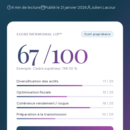
4 min de lecture
Publié le 21 janvier 2026
Julien Lacour
SCORE PATRIMONIAL LCP™
Outil propriétaire
67
/100
Exemple · Cadre supérieur, TMI 30 %
Diversification des actifs
17 / 25
Optimisation fiscale
13 / 25
Cohérence rendement / risque
19 / 25
Préparation à la transmission
10 / 25