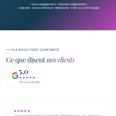
Sans engagement
Cabinet indépendant
Cabinet · visioconférence · téléphone
+150
avis 5/5 Google
ILS NOUS FONT CONFIANCE
Ce que disent
nos clients
5,0
★★★★★
150
avis vérifiés
★★★★★