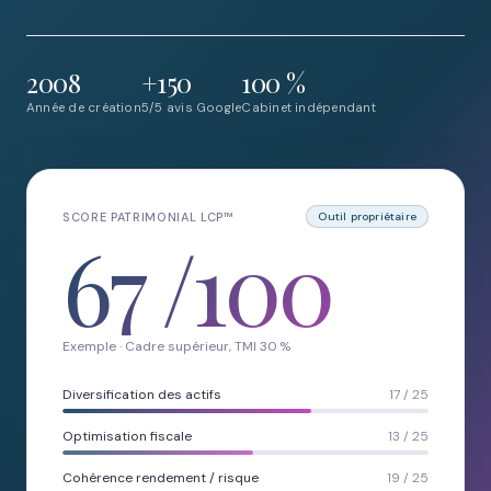
2008
+150
100 %
Année de création
5/5 avis Google
Cabinet indépendant
SCORE PATRIMONIAL LCP™
Outil propriétaire
67
/100
Exemple · Cadre supérieur, TMI 30 %
Diversification des actifs
17 / 25
Optimisation fiscale
13 / 25
Cohérence rendement / risque
19 / 25