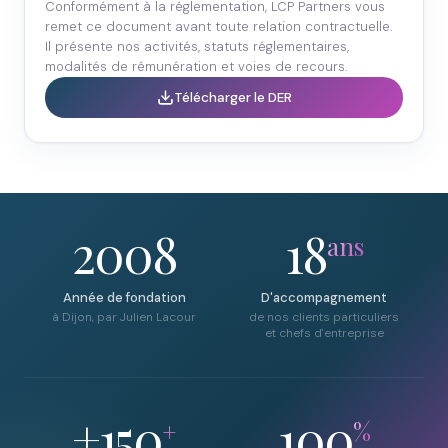
Conformément à la réglementation, LCP Partners vous
remet ce document avant toute relation contractuelle.
Il présente nos activités, statuts réglementaires,
modalités de rémunération et voies de recours.
Télécharger le DER
2008
18
ans
Année de fondation
D'accompagnement
à Dijon, par Julien Lacour
de nos clients particuliers
et chefs d'entreprise
+150
100
+
%