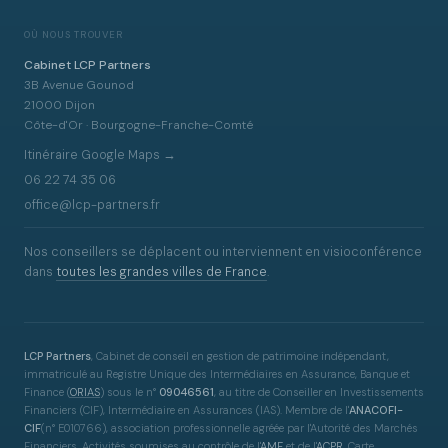
OÙ NOUS TROUVER
Cabinet LCP Partners
3B Avenue Gounod
21000 Dijon
Côte-d'Or · Bourgogne-Franche-Comté
Itinéraire Google Maps →
06 22 74 35 06
office@lcp-partners.fr
Nos conseillers se déplacent ou interviennent en visioconférence
dans
toutes les grandes villes de France
.
LCP Partners
, Cabinet de conseil en gestion de patrimoine indépendant,
immatriculé au Registre Unique des Intermédiaires en Assurance, Banque et
Finance
(
ORIAS
)
sous le n°
09046561
, au titre de Conseiller en Investissements
Financiers (CIF), Intermédiaire en Assurances (IAS). Membre de l'
ANACOFI-
CIF
(n° E010766), association professionnelle agréée par l'Autorité des Marchés
Financiers. Activités soumises au contrôle de l'
AMF
et de l'
ACPR
. Carte