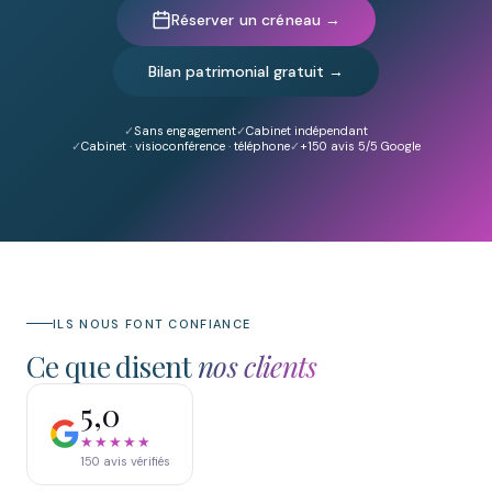
Réserver un créneau →
Bilan patrimonial gratuit →
Sans engagement
Cabinet indépendant
Cabinet · visioconférence · téléphone
+150
avis 5/5 Google
ILS NOUS FONT CONFIANCE
Ce que disent
nos clients
5,0
★★★★★
150
avis vérifiés