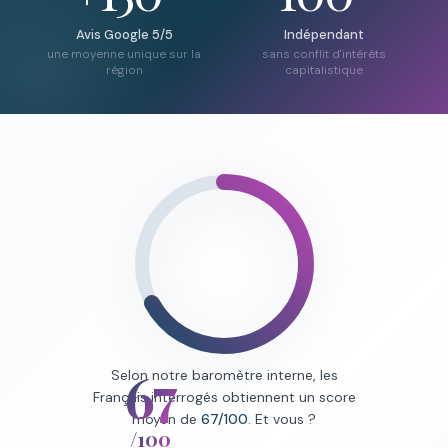
Avis Google 5/5
Indépendant
une moyenne unique sur la
sans conflit d'intérêts
région
capitalistique
67
Selon notre baromètre interne, les
Français interrogés obtiennent un score
moyen de
67/100
. Et vous ?
/100