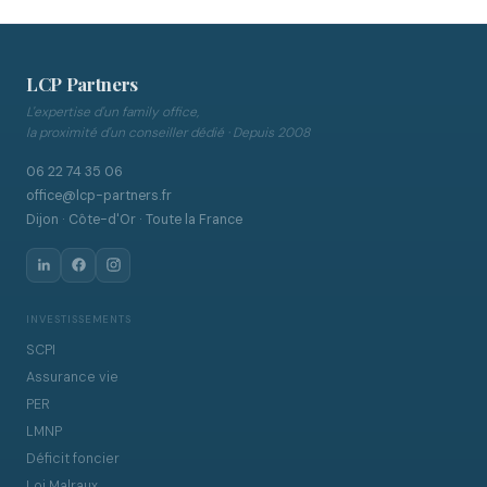
LCP Partners
L'expertise d'un family office,
la proximité d'un conseiller dédié · Depuis 2008
06 22 74 35 06
office@lcp-partners.fr
Dijon · Côte-d'Or · Toute la France
INVESTISSEMENTS
SCPI
Assurance vie
PER
LMNP
Déficit foncier
Loi Malraux