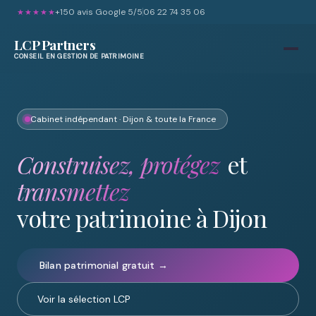
+150 avis Google 5/5
06 22 74 35 06
★★★★★
LCP Partners
CONSEIL EN GESTION DE PATRIMOINE
Cabinet indépendant · Dijon & toute la France
Construisez, protégez
et
transmettez
votre patrimoine à Dijon
Bilan patrimonial gratuit →
Voir la sélection LCP