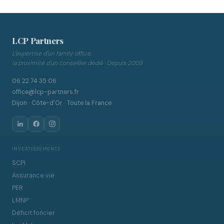
LCP Partners
L'expertise d'un family office,
la proximité d'un conseiller dédié · Depuis 2008
06 22 74 35 06
office@lcp-partners.fr
Dijon · Côte-d'Or · Toute la France
INVESTISSEMENTS
SCPI
Assurance vie
PER
LMNP
Déficit foncier