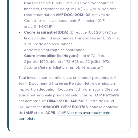
transposée art. L. 533-1 et s. du Code monétaire et
financier, règlement délégué (UE) 2017/565, position-
recommandation
AMF DOC-2013-02
. Activité de
Conseiller en Investissements Financiers (CIF,
art. L. 541-1 CMF).
Cadre assurantiel (DDA)
: Directive (UE) 2016/97 sur
la distribution d'assurances, transposée art. L. 521-1 et
s. du Code des assurances.
Activité de courtage en assurance.
Cadre immobilier (loi Hoguet)
: Loi n° 70-9 du
2 janvier 1970, décret n° 72-678 du 20 juillet 1972.
Activité d'intermédiation immobilière, carte T.
Tout investissement nécessite un conseil personnalisé
écrit (Document d'Entrée en Relation, lettre de mission,
rapport d'adéquation, Document d'Informations Clés ou
étude patrimoniale préalable selon cadre).
LCP Partners
est immatriculé
ORIAS n° 09 046 561
au titre de CIF et
IAS, adhérent
ANACOFI-CIF n° E010766
, sous le contrôle
de l'
AMF
et de l'
ACPR
. ,
AMF
.
Voir nos avertissements
complets
.