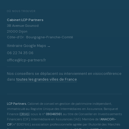
OÙ NOUS TROUVER
Cabinet LCP Partners
3B Avenue Gounod
21000 Dijon
Côte-d'Or · Bourgogne-Franche-Comté
Itinéraire Google Maps →
06 22 74 35 06
office@lcp-partners.fr
Nos conseillers se déplacent ou interviennent en visioconférence
dans
toutes les grandes villes de France
.
LCP Partners
, Cabinet de conseil en gestion de patrimoine indépendant,
immatriculé au Registre Unique des Intermédiaires en Assurance, Banque et
Finance
(
ORIAS
)
sous le n°
09046561
, au titre de Conseiller en Investissements
Financiers (CIF), Intermédiaire en Assurances (IAS). Membre de l'
ANACOFI-
CIF
(n° E010766), association professionnelle agréée par l'Autorité des Marchés