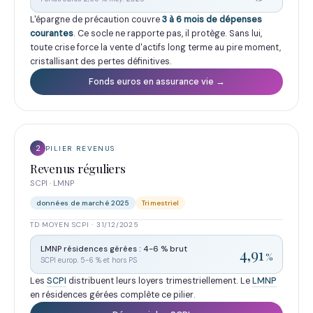
L'épargne de précaution couvre
3 à 6 mois de dépenses
courantes
. Ce socle ne rapporte pas, il protège. Sans lui,
toute crise force la vente d'actifs long terme au pire moment,
cristallisant des pertes définitives.
Fonds euros en assurance vie →
2
PILIER REVENUS
Revenus réguliers
SCPI · LMNP
données de marché 2025
Trimestriel
TD MOYEN SCPI · 31/12/2025
LMNP résidences gérées : 4-6 % brut
4,91
%
SCPI europ. 5-6 % et hors PS
Les
SCPI
distribuent leurs loyers trimestriellement. Le
LMNP
en résidences gérées complète ce pilier.