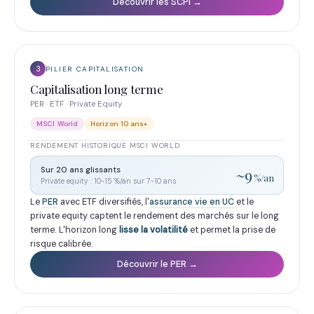
Découvrir les SCPI →
3
PILIER CAPITALISATION
Capitalisation long terme
PER · ETF · Private Equity
MSCI World
Horizon 10 ans+
RENDEMENT HISTORIQUE MSCI WORLD
Sur 20 ans glissants
~9
%/an
Private equity : 10-15 %/an sur 7-10 ans
Le
PER
avec ETF diversifiés, l'
assurance vie en UC
et le
private equity captent le rendement des marchés sur le long
terme. L'horizon long
lisse la volatilité
et permet la prise de
risque calibrée.
Découvrir le PER →