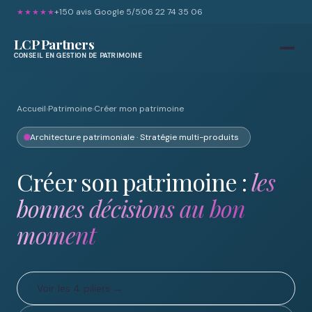
+150
avis Google 5/5
06 22 74 35 06
★★★★★
LCP Partners
CONSEIL EN GESTION DE PATRIMOINE
Accueil
›
Patrimoine
›
Créer mon patrimoine
Architecture patrimoniale · Stratégie multi-produits
Créer son patrimoine :
les
bonnes décisions au bon
moment
Voir les 4 piliers →