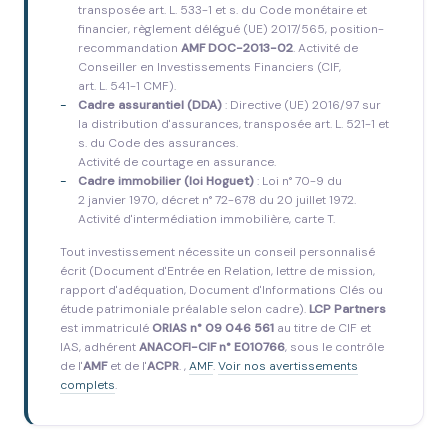
transposée art. L. 533-1 et s. du Code monétaire et
financier, règlement délégué (UE) 2017/565, position-
recommandation
AMF DOC-2013-02
. Activité de
Conseiller en Investissements Financiers (CIF,
art. L. 541-1 CMF).
Cadre assurantiel (DDA)
: Directive (UE) 2016/97 sur
la distribution d'assurances, transposée art. L. 521-1 et
s. du Code des assurances.
Activité de courtage en assurance.
Cadre immobilier (loi Hoguet)
: Loi n° 70-9 du
2 janvier 1970, décret n° 72-678 du 20 juillet 1972.
Activité d'intermédiation immobilière, carte T.
Tout investissement nécessite un conseil personnalisé
écrit (Document d'Entrée en Relation, lettre de mission,
rapport d'adéquation, Document d'Informations Clés ou
étude patrimoniale préalable selon cadre).
LCP Partners
est immatriculé
ORIAS n° 09 046 561
au titre de CIF et
IAS, adhérent
ANACOFI-CIF n° E010766
, sous le contrôle
de l'
AMF
et de l'
ACPR
. ,
AMF
.
Voir nos avertissements
complets
.