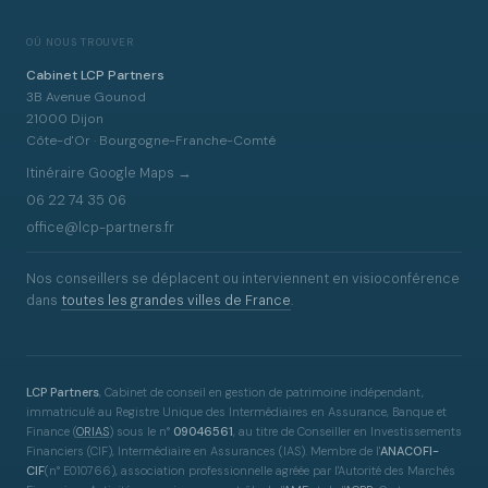
OÙ NOUS TROUVER
Cabinet LCP Partners
3B Avenue Gounod
21000 Dijon
Côte-d'Or · Bourgogne-Franche-Comté
Itinéraire Google Maps →
06 22 74 35 06
office@lcp-partners.fr
Nos conseillers se déplacent ou interviennent en visioconférence
dans
toutes les grandes villes de France
.
LCP Partners
, Cabinet de conseil en gestion de patrimoine indépendant,
immatriculé au Registre Unique des Intermédiaires en Assurance, Banque et
Finance
(
ORIAS
)
sous le n°
09046561
, au titre de Conseiller en Investissements
Financiers (CIF), Intermédiaire en Assurances (IAS). Membre de l'
ANACOFI-
CIF
(n° E010766), association professionnelle agréée par l'Autorité des Marchés