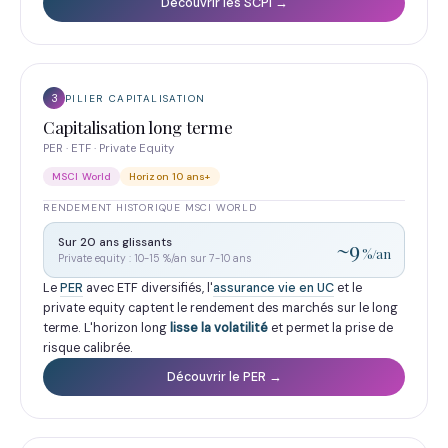
Découvrir les SCPI →
3
PILIER CAPITALISATION
Capitalisation long terme
PER · ETF · Private Equity
MSCI World
Horizon 10 ans+
RENDEMENT HISTORIQUE MSCI WORLD
Sur 20 ans glissants
~9
%/an
Private equity : 10-15 %/an sur 7-10 ans
Le
PER
avec ETF diversifiés, l'
assurance vie en UC
et le
private equity captent le rendement des marchés sur le long
terme. L'horizon long
lisse la volatilité
et permet la prise de
risque calibrée.
Découvrir le PER →