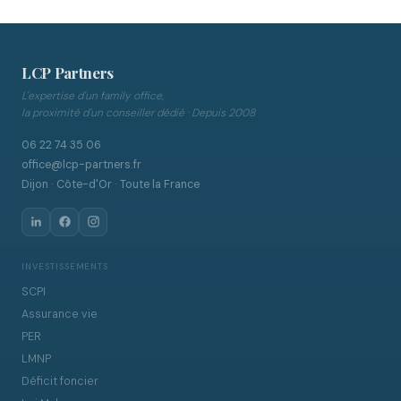
LCP Partners
L'expertise d'un family office,
la proximité d'un conseiller dédié · Depuis 2008
06 22 74 35 06
office@lcp-partners.fr
Dijon · Côte-d'Or · Toute la France
INVESTISSEMENTS
SCPI
Assurance vie
PER
LMNP
Déficit foncier