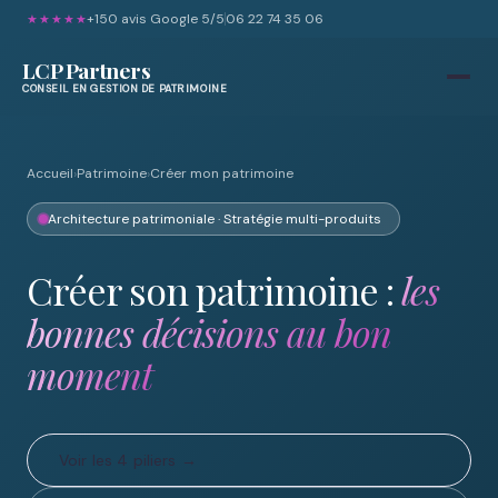
+150
avis Google 5/5
06 22 74 35 06
★★★★★
LCP Partners
CONSEIL EN GESTION DE PATRIMOINE
Accueil
›
Patrimoine
›
Créer mon patrimoine
Architecture patrimoniale · Stratégie multi-produits
Créer son patrimoine :
les
bonnes décisions au bon
moment
Voir les 4 piliers →