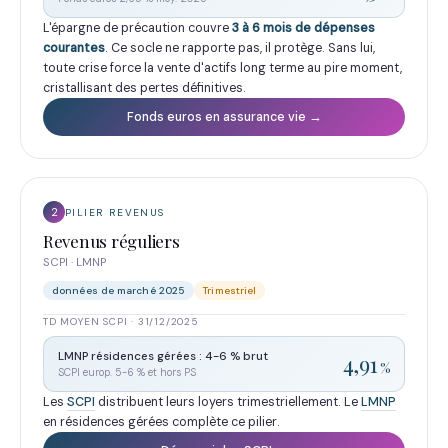
L'épargne de précaution couvre
3 à 6 mois de dépenses
courantes
. Ce socle ne rapporte pas, il protège. Sans lui,
toute crise force la vente d'actifs long terme au pire moment,
cristallisant des pertes définitives.
Fonds euros en assurance vie →
2
PILIER REVENUS
Revenus réguliers
SCPI · LMNP
données de marché 2025
Trimestriel
TD MOYEN SCPI · 31/12/2025
LMNP résidences gérées : 4-6 % brut
4,91
%
SCPI europ. 5-6 % et hors PS
Les
SCPI
distribuent leurs loyers trimestriellement. Le
LMNP
en résidences gérées complète ce pilier.