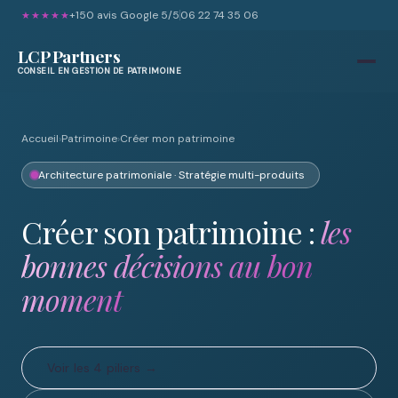
+150
avis Google 5/5
06 22 74 35 06
★★★★★
LCP Partners
CONSEIL EN GESTION DE PATRIMOINE
Accueil
›
Patrimoine
›
Créer mon patrimoine
Architecture patrimoniale · Stratégie multi-produits
Créer son patrimoine :
les
bonnes décisions au bon
moment
Voir les 4 piliers →