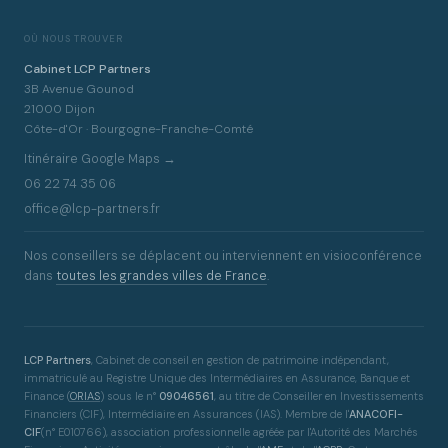
OÙ NOUS TROUVER
Cabinet LCP Partners
3B Avenue Gounod
21000 Dijon
Côte-d'Or · Bourgogne-Franche-Comté
Itinéraire Google Maps →
06 22 74 35 06
office@lcp-partners.fr
Nos conseillers se déplacent ou interviennent en visioconférence
dans
toutes les grandes villes de France
.
LCP Partners
, Cabinet de conseil en gestion de patrimoine indépendant,
immatriculé au Registre Unique des Intermédiaires en Assurance, Banque et
Finance
(
ORIAS
)
sous le n°
09046561
, au titre de Conseiller en Investissements
Financiers (CIF), Intermédiaire en Assurances (IAS). Membre de l'
ANACOFI-
CIF
(n° E010766), association professionnelle agréée par l'Autorité des Marchés