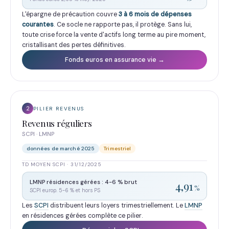
L'épargne de précaution couvre
3 à 6 mois de dépenses
courantes
. Ce socle ne rapporte pas, il protège. Sans lui,
toute crise force la vente d'actifs long terme au pire moment,
cristallisant des pertes définitives.
Fonds euros en assurance vie →
2
PILIER REVENUS
Revenus réguliers
SCPI · LMNP
données de marché 2025
Trimestriel
TD MOYEN SCPI · 31/12/2025
LMNP résidences gérées : 4-6 % brut
4,91
%
SCPI europ. 5-6 % et hors PS
Les
SCPI
distribuent leurs loyers trimestriellement. Le
LMNP
en résidences gérées complète ce pilier.