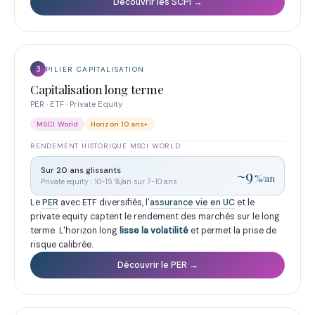
Découvrir les SCPI →
3
PILIER CAPITALISATION
Capitalisation long terme
PER · ETF · Private Equity
MSCI World
Horizon 10 ans+
RENDEMENT HISTORIQUE MSCI WORLD
Sur 20 ans glissants
~9
%/an
Private equity : 10-15 %/an sur 7-10 ans
Le
PER
avec ETF diversifiés, l'
assurance vie en UC
et le
private equity captent le rendement des marchés sur le long
terme. L'horizon long
lisse la volatilité
et permet la prise de
risque calibrée.
Découvrir le PER →