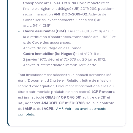
transposée art. L. 533-1 et s. du Code monétaire et
financier, règlement délégué (UE) 2017/565, position-
recommandation
AMF DOC-2013-02
. Activité de
Conseiller en Investissements Financiers (CIF,
art. L. 541-1 CMF).
Cadre assurantiel (DDA)
: Directive (UE) 2016/97 sur
la distribution d'assurances, transposée art. L. 521-1 et
s. du Code des assurances.
Activité de courtage en assurance.
Cadre immobilier (loi Hoguet)
: Loi n° 70-9 du
2 janvier 1970, décret n° 72-678 du 20 juillet 1972.
Activité d'intermédiation immobilière, carte T.
Tout investissement nécessite un conseil personnalisé
écrit (Document d'Entrée en Relation, lettre de mission,
rapport d'adéquation, Document d'Informations Clés ou
étude patrimoniale préalable selon cadre).
LCP Partners
est immatriculé
ORIAS n° 09 046 561
au titre de CIF et
IAS, adhérent
ANACOFI-CIF n° E010766
, sous le contrôle
de l'
AMF
et de l'
ACPR
. ,
AMF
.
Voir nos avertissements
complets
.