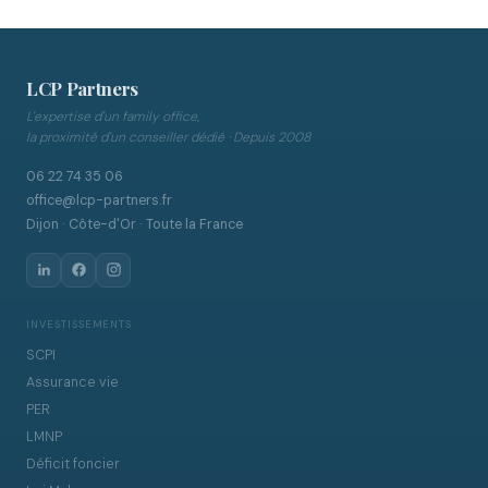
LCP Partners
L'expertise d'un family office,
la proximité d'un conseiller dédié · Depuis 2008
06 22 74 35 06
office@lcp-partners.fr
Dijon · Côte-d'Or · Toute la France
INVESTISSEMENTS
SCPI
Assurance vie
PER
LMNP
Déficit foncier