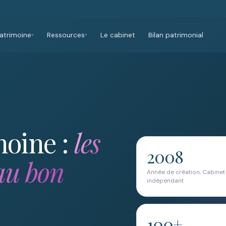
atrimoine
Ressources
Le cabinet
Bilan patrimonial
▾
▾
moine :
les
2008
au bon
Année de création, Cabinet
indépendant
100+