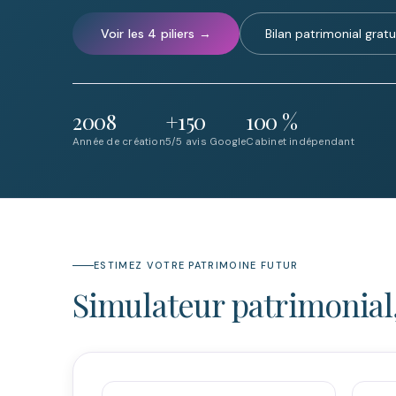
Voir les 4 piliers →
Bilan patrimonial gratu
2008
+150
100 %
Année de création
5/5 avis Google
Cabinet indépendant
ESTIMEZ VOTRE PATRIMOINE FUTUR
Simulateur patrimonial