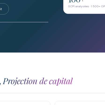
SCPI analysées · 1 500+ 
it
,
Projection de capital