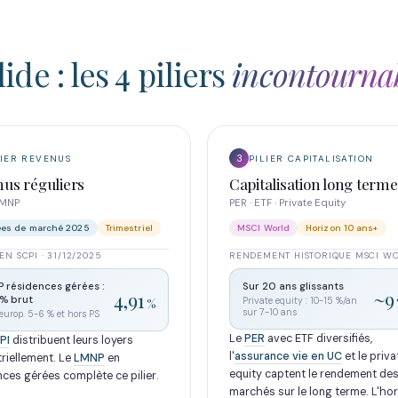
de : les 4 piliers
incontourna
3
LIER REVENUS
PILIER CAPITALISATION
us réguliers
Capitalisation long terme
LMNP
PER · ETF · Private Equity
es de marché 2025
Trimestriel
MSCI World
Horizon 10 ans+
EN SCPI · 31/12/2025
RENDEMENT HISTORIQUE MSCI W
 résidences gérées :
Sur 20 ans glissants
~9
4,91
% brut
Private equity : 10-15 %/an
%
sur 7-10 ans
europ. 5-6 % et hors PS
Le
PER
avec ETF diversifiés,
PI
distribuent leurs loyers
l'
assurance vie en UC
et le priva
riellement. Le
LMNP
en
equity captent le rendement de
nces gérées complète ce pilier.
marchés sur le long terme. L'ho