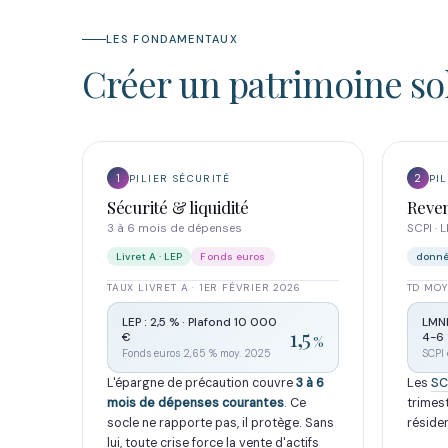
LES FONDAMENTAUX
Créer un patrimoine soli
1
2
PILIER SÉCURITÉ
PI
Sécurité & liquidité
Reven
3 à 6 mois de dépenses
SCPI · 
Livret A · LEP
Fonds euros
donné
TAUX LIVRET A · 1ER FÉVRIER 2026
TD MOY
LEP : 2,5 % · Plafond 10 000
LMNP
1,5
€
4-6 
%
Fonds euros 2,65 % moy. 2025
SCPI 
L'épargne de précaution couvre
3 à 6
Les
SC
mois de dépenses courantes
. Ce
trimest
socle ne rapporte pas, il protège. Sans
réside
lui, toute crise force la vente d'actifs