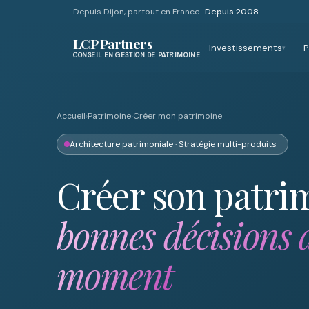
Depuis Dijon, partout en France ·
Depuis 2008
LCP Partners
Investissements
P
▾
CONSEIL EN GESTION DE PATRIMOINE
Accueil
›
Patrimoine
›
Créer mon patrimoine
Architecture patrimoniale · Stratégie multi-produits
Créer son patri
bonnes décisions 
moment