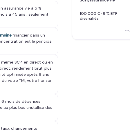
SCPI/assurance vie
n assurance vie à 5 %
100 000 € · 8 % ETF
ois à 45 ans : seulement
diversifiés
Info
imoine
financier dans un
concentration est le principal
 même SCPI en direct ou en
 direct, rendement brut plus
calité optimisée après 8 ans
 de votre TMI, votre horizon
à 6 mois de dépenses
e au plus bas cristallise des
es taux, changements