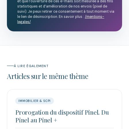
et que l’ouverture de ces e-mails soit mesurée à des fins
statistiques et d’amélioration de nos envois (pixel de
suivi). Je peux retirer ce consentement à tout moment via
le lien de désinscription. En savoir plus :
/mentions-
legales/
.
À LIRE ÉGALEMENT
Articles sur le même thème
IMMOBILIER & SCPI
Prorogation du dispositif Pinel. Du
Pinel au Pinel +