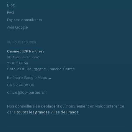
Blog
FAQ
Espace consultants
Avis Google
OÙ NOUS TROUVER
Cabinet LCP Partners
3B Avenue Gounod
21000 Dijon
Côte-d'Or · Bourgogne-Franche-Comté
Itinéraire Google Maps →
06 22 74 35 06
office@lcp-partners.fr
Nos conseillers se déplacent ou interviennent en visioconférence
dans
toutes les grandes villes de France
.