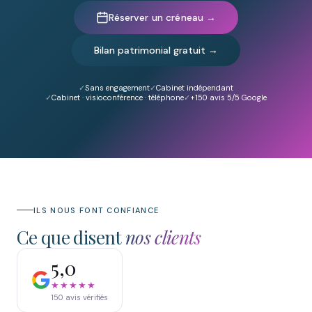
Réserver un créneau →
Bilan patrimonial gratuit →
Sans engagement
Cabinet indépendant
Cabinet · visioconférence · téléphone
+150
avis 5/5 Google
ILS NOUS FONT CONFIANCE
Ce que disent
nos clients
5,0
★★★★★
150
avis vérifiés