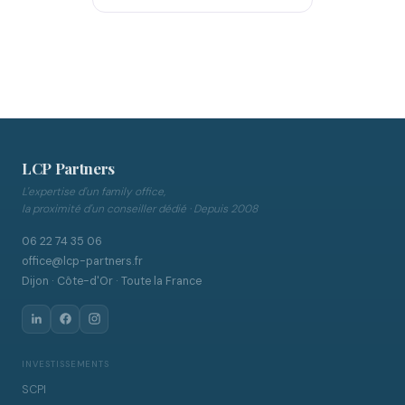
LCP Partners
L'expertise d'un family office,
la proximité d'un conseiller dédié · Depuis 2008
06 22 74 35 06
office@lcp-partners.fr
Dijon · Côte-d'Or · Toute la France
INVESTISSEMENTS
SCPI