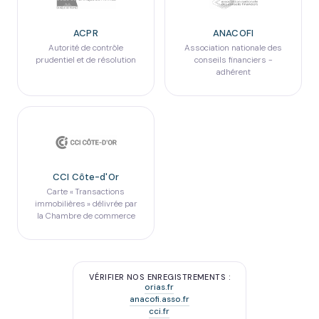
ACPR
ANACOFI
Autorité de contrôle
Association nationale des
prudentiel et de résolution
conseils financiers -
adhérent
CCI Côte-d'Or
Carte « Transactions
immobilières » délivrée par
la Chambre de commerce
VÉRIFIER NOS ENREGISTREMENTS :
orias.fr
anacofi.asso.fr
cci.fr