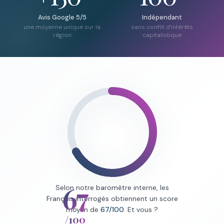
Avis Google 5/5
Indépendant
une moyenne unique sur la
sans conflit d'intérêts
région
capitalistique
67
Selon notre baromètre interne, les
Français interrogés obtiennent un score
moyen de
67/100
. Et vous ?
/100