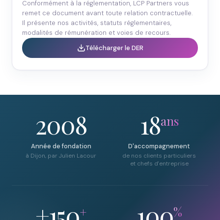
Conformément à la réglementation, LCP Partners vous
remet ce document avant toute relation contractuelle.
Il présente nos activités, statuts réglementaires,
modalités de rémunération et voies de recours.
Télécharger le DER
2008
18
ans
Année de fondation
D'accompagnement
à Dijon, par Julien Lacour
de nos clients particuliers
et chefs d'entreprise
+150
100
+
%