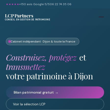
+150 avis Google 5/5
06 22 74 35 06
★★★★★
LCP Partners
CONSEIL EN GESTION DE PATRIMOINE
Cabinet indépendant · Dijon & toute la France
Construisez, protégez
et
transmettez
votre patrimoine à Dijon
Bilan patrimonial gratuit →
Voir la sélection LCP