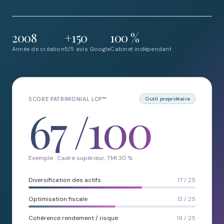
2008
+150
100 %
Année de création
5/5 avis Google
Cabinet indépendant
SCORE PATRIMONIAL LCP™
Outil propriétaire
67
/100
Exemple · Cadre supérieur, TMI 30 %
Diversification des actifs
17 / 25
Optimisation fiscale
13 / 25
Cohérence rendement / risque
19 / 25