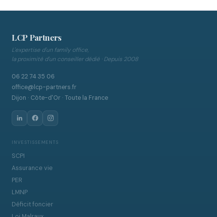
LCP Partners
L'expertise d'un family office,
la proximité d'un conseiller dédié · Depuis 2008
06 22 74 35 06
office@lcp-partners.fr
Dijon · Côte-d'Or · Toute la France
INVESTISSEMENTS
SCPI
Assurance vie
PER
LMNP
Déficit foncier
Loi Malraux