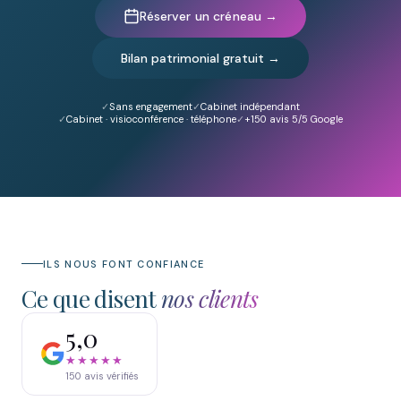
Réserver un créneau →
Bilan patrimonial gratuit →
Sans engagement
Cabinet indépendant
Cabinet · visioconférence · téléphone
+150
avis 5/5 Google
ILS NOUS FONT CONFIANCE
Ce que disent
nos clients
5,0
★★★★★
150
avis vérifiés