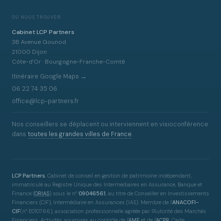
OÙ NOUS TROUVER
Cabinet LCP Partners
3B Avenue Gounod
21000 Dijon
Côte-d'Or · Bourgogne-Franche-Comté
Itinéraire Google Maps →
06 22 74 35 06
office@lcp-partners.fr
Nos conseillers se déplacent ou interviennent en visioconférence
dans
toutes les grandes villes de France
.
LCP Partners
, Cabinet de conseil en gestion de patrimoine indépendant,
immatriculé au Registre Unique des Intermédiaires en Assurance, Banque et
Finance
(
ORIAS
)
sous le n°
09046561
, au titre de Conseiller en Investissements
Financiers (CIF), Intermédiaire en Assurances (IAS). Membre de l'
ANACOFI-
CIF
(n° E010766), association professionnelle agréée par l'Autorité des Marchés
Financiers. Activités soumises au contrôle de l'
AMF
et de l'
ACPR
. Carte