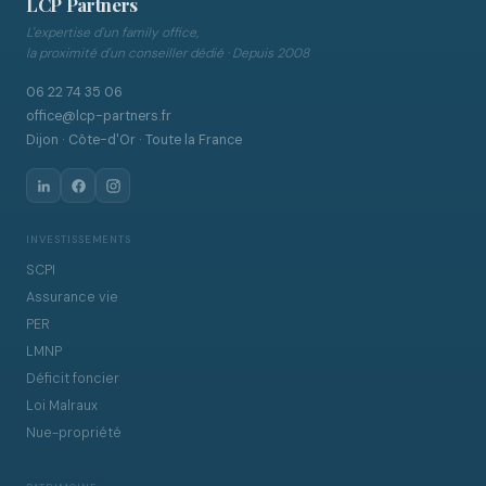
LCP Partners
L'expertise d'un family office,
la proximité d'un conseiller dédié · Depuis 2008
06 22 74 35 06
office@lcp-partners.fr
Dijon · Côte-d'Or · Toute la France
INVESTISSEMENTS
SCPI
Assurance vie
PER
LMNP
Déficit foncier
Loi Malraux
Nue-propriété