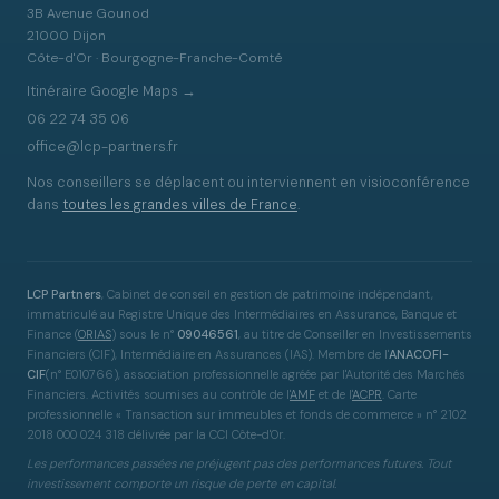
3B Avenue Gounod
21000 Dijon
Côte-d'Or · Bourgogne-Franche-Comté
Itinéraire Google Maps →
06 22 74 35 06
office@lcp-partners.fr
Nos conseillers se déplacent ou interviennent en visioconférence
dans
toutes les grandes villes de France
.
LCP Partners
, Cabinet de conseil en gestion de patrimoine indépendant,
immatriculé au Registre Unique des Intermédiaires en Assurance, Banque et
Finance
(
ORIAS
)
sous le n°
09046561
, au titre de Conseiller en Investissements
Financiers (CIF), Intermédiaire en Assurances (IAS). Membre de l'
ANACOFI-
CIF
(n° E010766), association professionnelle agréée par l'Autorité des Marchés
Financiers. Activités soumises au contrôle de l'
AMF
et de l'
ACPR
. Carte
professionnelle « Transaction sur immeubles et fonds de commerce » n° 2102
2018 000 024 318 délivrée par la CCI Côte-d'Or.
Les performances passées ne préjugent pas des performances futures. Tout
investissement comporte un risque de perte en capital.