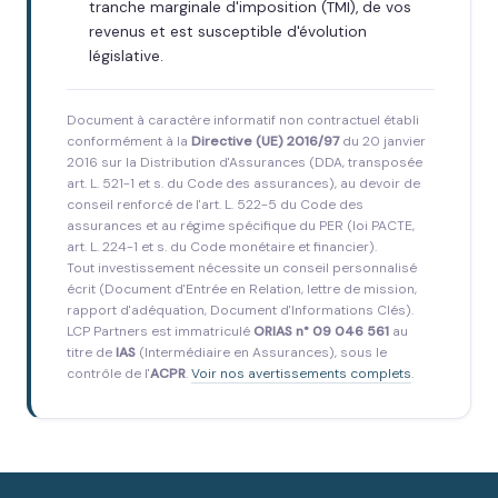
tranche marginale d'imposition (TMI), de vos
revenus et est susceptible d'évolution
législative.
Document à caractère informatif non contractuel établi
conformément à la
Directive (UE) 2016/97
du 20 janvier
2016 sur la Distribution d'Assurances (DDA, transposée
art. L. 521-1 et s. du Code des assurances), au devoir de
conseil renforcé de l'art. L. 522-5 du Code des
assurances et au régime spécifique du PER (loi PACTE,
art. L. 224-1 et s. du Code monétaire et financier).
Tout investissement nécessite un conseil personnalisé
écrit (Document d'Entrée en Relation, lettre de mission,
rapport d'adéquation, Document d'Informations Clés).
LCP Partners est immatriculé
ORIAS n° 09 046 561
au
titre de
IAS
(Intermédiaire en Assurances), sous le
contrôle de l'
ACPR
.
Voir nos avertissements complets
.