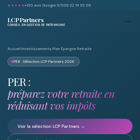
+150
avis Google 5/5
06 22 74 35 06
★★★★★
LCP Partners
CONSEIL EN GESTION DE PATRIMOINE
Accueil
›
Investissements
›
Plan Épargne Retraite
PER · Sélection LCP Partners 2026
PER :
préparez votre retraite en
réduisant vos impôts
Voir la sélection LCP Partners →