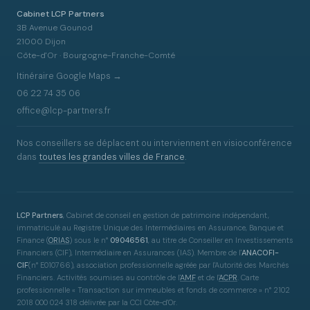
Cabinet LCP Partners
3B Avenue Gounod
21000 Dijon
Côte-d'Or · Bourgogne-Franche-Comté
Itinéraire Google Maps →
06 22 74 35 06
office@lcp-partners.fr
Nos conseillers se déplacent ou interviennent en visioconférence
dans
toutes les grandes villes de France
.
LCP Partners
, Cabinet de conseil en gestion de patrimoine indépendant,
immatriculé au Registre Unique des Intermédiaires en Assurance, Banque et
Finance
(
ORIAS
)
sous le n°
09046561
, au titre de Conseiller en Investissements
Financiers (CIF), Intermédiaire en Assurances (IAS). Membre de l'
ANACOFI-
CIF
(n° E010766), association professionnelle agréée par l'Autorité des Marchés
Financiers. Activités soumises au contrôle de l'
AMF
et de l'
ACPR
. Carte
professionnelle « Transaction sur immeubles et fonds de commerce » n° 2102
2018 000 024 318 délivrée par la CCI Côte-d'Or.