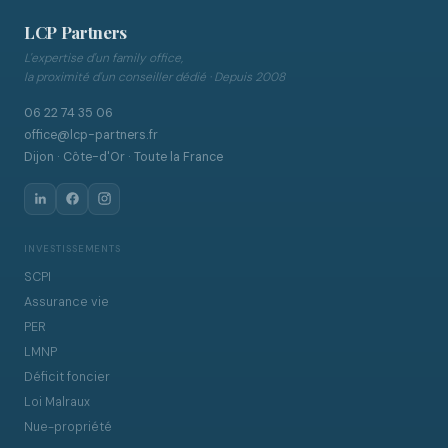
LCP Partners
L'expertise d'un family office,
la proximité d'un conseiller dédié · Depuis 2008
06 22 74 35 06
office@lcp-partners.fr
Dijon · Côte-d'Or · Toute la France
INVESTISSEMENTS
SCPI
Assurance vie
PER
LMNP
Déficit foncier
Loi Malraux
Nue-propriété