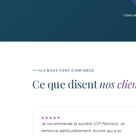
Sans 
ILS NOUS FONT CONFIANCE
Ce que disent
nos clie
★★★★★
Je recommande la société LCP Partners. Je
remercie particulièrement Aurore qui a su