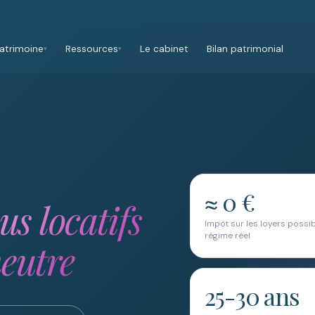
atrimoine
Ressources
Le cabinet
Bilan patrimonial
▾
▾
≈ 0 €
us locatifs
Impôt sur les loyers possib
régime réel
neutre
25-30 ans