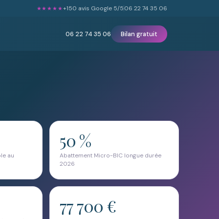
+150
avis Google 5/5
06 22 74 35 06
★★★★★
06 22 74 35 06
Bilan gratuit
50 %
le au
Abattement Micro-BIC longue durée
2026
77 700 €