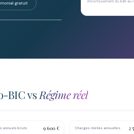
Amortissement du bâti au r
imonial gratuit
o-BIC vs
Régime réel
9 600 €
2 
s annuels bruts
Charges réelles annuelles