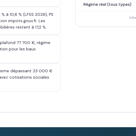
Régime réel (tous types)
 % à 10,6 % (LFSS 2026), PS
Info
ion impots.gouv.fr. Les
lières restent à 17,2 %.
 plafond 77 700 €, régime
ion pour les baux
urisme dépassant 23 000 €
I avec cotisations sociales