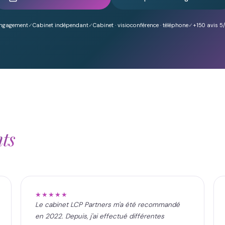
engagement
Cabinet indépendant
Cabinet · visioconférence · téléphone
+150
avis 5
nts
★★★★★
Le cabinet LCP Partners m'a été recommandé
en 2022. Depuis, j'ai effectué différentes