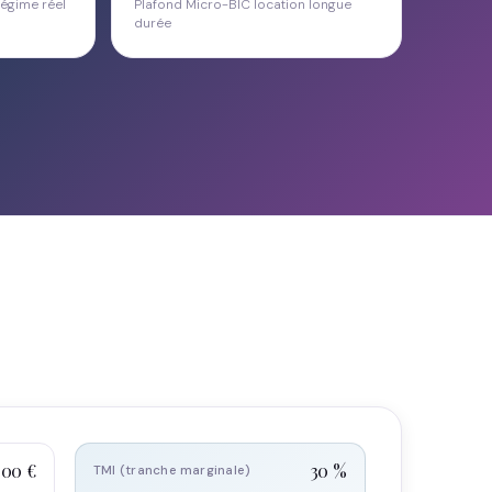
égime réel
Plafond Micro-BIC location longue
durée
500 €
30 %
TMI (tranche marginale)