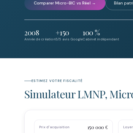
Comparer Micro-BIC vs Réel →
Bilan patr
2008
+150
100 %
Année de création
5/5 avis Google
Cabinet indépendant
ESTIMEZ VOTRE FISCALITÉ
Simulateur LMNP, Micr
150 000 €
Prix d'acquisition
Loyer