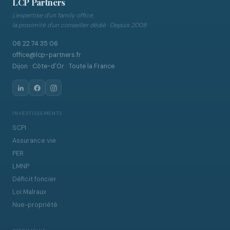
LCP Partners
L'expertise d'un family office,
la proximité d'un conseiller dédié · Depuis 2008
06 22 74 35 06
office@lcp-partners.fr
Dijon · Côte-d'Or · Toute la France
INVESTISSEMENTS
SCPI
Assurance vie
PER
LMNP
Déficit foncier
Loi Malraux
Nue-propriété