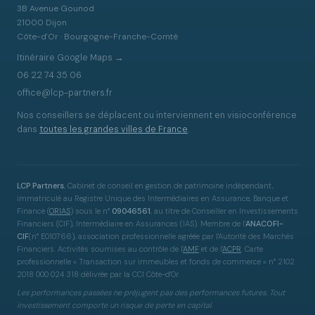
3B Avenue Gounod
21000 Dijon
Côte-d'Or · Bourgogne-Franche-Comté
Itinéraire Google Maps →
06 22 74 35 06
office@lcp-partners.fr
Nos conseillers se déplacent ou interviennent en visioconférence
dans
toutes les grandes villes de France
.
LCP Partners
, Cabinet de conseil en gestion de patrimoine indépendant,
immatriculé au Registre Unique des Intermédiaires en Assurance, Banque et
Finance
(
ORIAS
)
sous le n°
09046561
, au titre de Conseiller en Investissements
Financiers (CIF), Intermédiaire en Assurances (IAS). Membre de l'
ANACOFI-
CIF
(n° E010766), association professionnelle agréée par l'Autorité des Marchés
Financiers. Activités soumises au contrôle de l'
AMF
et de l'
ACPR
. Carte
professionnelle « Transaction sur immeubles et fonds de commerce » n° 2102
2018 000 024 318 délivrée par la CCI Côte-d'Or.
Les performances passées ne préjugent pas des performances futures. Tout
investissement comporte un risque de perte en capital.