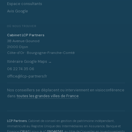
Espace consultants
Avis Google
OÙ NOUS TROUVER
Cabinet LCP Partners
3B Avenue Gounod
21000 Dijon
Côte-d'Or · Bourgogne-Franche-Comté
Itinéraire Google Maps →
06 22 74 35 06
office@lcp-partners.fr
Nos conseillers se déplacent ou interviennent en visioconférence
dans
toutes les grandes villes de France
.
LCP Partners
, Cabinet de conseil en gestion de patrimoine indépendant,
immatriculé au Registre Unique des Intermédiaires en Assurance, Banque et
Finance
(
ORIAS
)
sous le n°
09046561
, au titre de Conseiller en Investissements