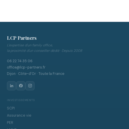
LCP Partners
L'expertise d'un family office,
la proximité d'un conseiller dédié · Depuis 2008
06 22 74 35 06
office@lcp-partners.fr
Dijon · Côte-d'Or · Toute la France
INVESTISSEMENTS
SCPI
Assurance vie
PER