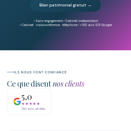
Bilan patrimonial gratuit →
Sans engagement
Cabinet indépendant
Cabinet · visioconférence · téléphone
+150
avis 5/5 Google
ILS NOUS FONT CONFIANCE
Ce que disent
nos clients
5,0
★★★★★
150
avis vérifiés