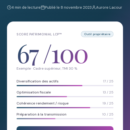
4 min de lecture
Publié le 8 novembre 2023
Aurore Lacour
SCORE PATRIMONIAL LCP™
Outil propriétaire
67
/100
Exemple · Cadre supérieur, TMI 30 %
Diversification des actifs
17 / 25
Optimisation fiscale
13 / 25
Cohérence rendement / risque
19 / 25
Préparation à la transmission
10 / 25