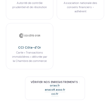
Autorité de contrôle
Association nationale des
prudentiel et de résolution
conseils financiers -
adhérent
CCI Côte-d'Or
Carte « Transactions
immobilières » délivrée par
la Chambre de commerce
VÉRIFIER NOS ENREGISTREMENTS :
orias.fr
anacofi.asso.fr
cci.fr