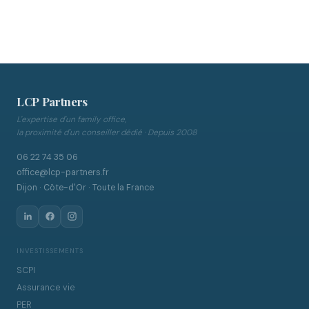
LCP Partners
L'expertise d'un family office,
la proximité d'un conseiller dédié · Depuis 2008
06 22 74 35 06
office@lcp-partners.fr
Dijon · Côte-d'Or · Toute la France
INVESTISSEMENTS
SCPI
Assurance vie
PER