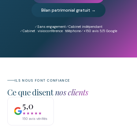
Bilan patrimonial gratuit →
Sans engagement
Cabinet indépendant
Cabinet · visioconférence · téléphone
+150
avis 5/5 Google
ILS NOUS FONT CONFIANCE
Ce que disent
nos clients
5,0
★★★★★
150
avis vérifiés