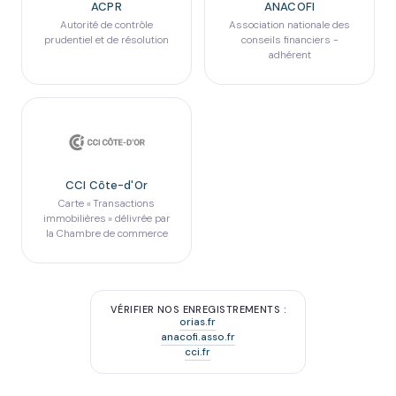
ACPR
ANACOFI
Autorité de contrôle
Association nationale des
prudentiel et de résolution
conseils financiers -
adhérent
CCI Côte-d'Or
Carte « Transactions
immobilières » délivrée par
la Chambre de commerce
VÉRIFIER NOS ENREGISTREMENTS :
orias.fr
anacofi.asso.fr
cci.fr