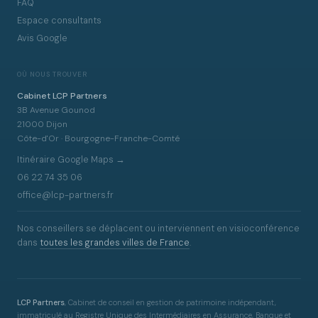
FAQ
Espace consultants
Avis Google
OÙ NOUS TROUVER
Cabinet LCP Partners
3B Avenue Gounod
21000 Dijon
Côte-d'Or · Bourgogne-Franche-Comté
Itinéraire Google Maps →
06 22 74 35 06
office@lcp-partners.fr
Nos conseillers se déplacent ou interviennent en visioconférence
dans
toutes les grandes villes de France
.
LCP Partners
, Cabinet de conseil en gestion de patrimoine indépendant,
immatriculé au Registre Unique des Intermédiaires en Assurance, Banque et