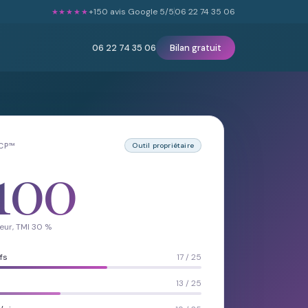
+150 avis Google 5/5
06 22 74 35 06
★★★★★
06 22 74 35 06
Bilan gratuit
LCP™
Outil propriétaire
100
eur, TMI 30 %
fs
17 / 25
13 / 25