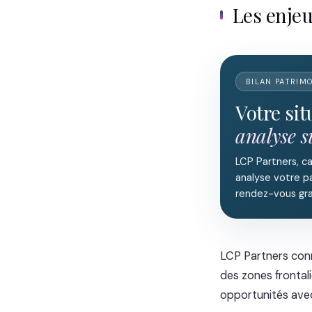
Les enje
BILAN PATRIM
Votre si
analyse 
LCP Partners, c
analyse votre pa
rendez-vous gra
LCP Partners con
des zones frontali
opportunités avec 