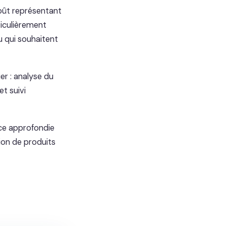
coût représentant
ticulièrement
u qui souhaitent
r : analyse du
et suivi
nce approfondie
tion de produits