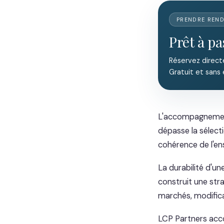
PRENDRE REN
Prêt à pa
Réservez direct
Gratuit et sans
L'accompagnement 
dépasse la sélecti
cohérence de l'en
La durabilité d'un
construit une stra
marchés, modificat
LCP Partners acco