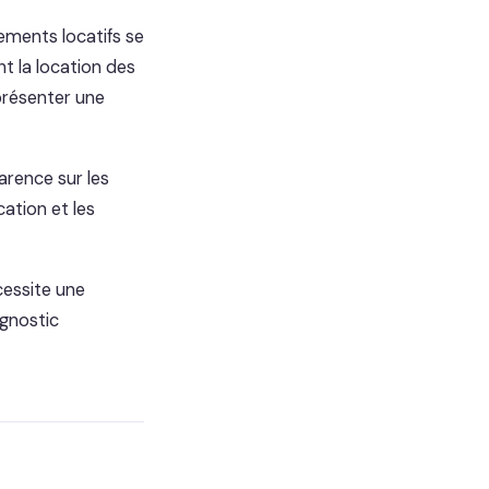
ements locatifs se
t la location des
présenter une
arence sur les
ation et les
cessite une
agnostic