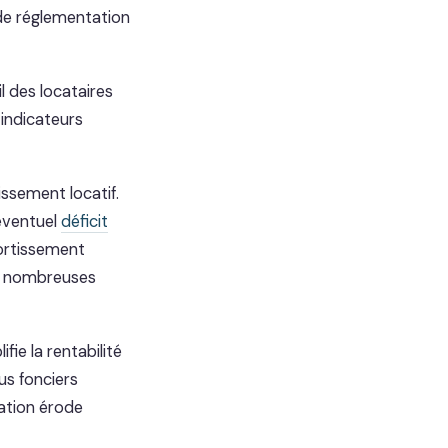
 de réglementation
l des locataires
 indicateurs
issement locatif.
 éventuel
déficit
ortissement
e nombreuses
fie la rentabilité
us fonciers
lation érode