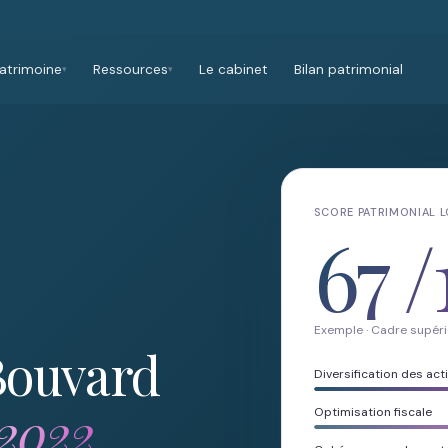
atrimoine
Ressources
Le cabinet
Bilan patrimonial
▾
▾
SCORE PATRIMONIAL 
67
/
Exemple · Cadre supéri
Bouvard
Diversification des acti
2022
Optimisation fiscale