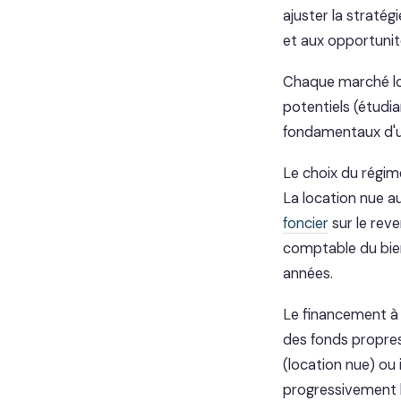
ajuster la straté
et aux opportuni
Chaque marché loc
potentiels (étudia
fondamentaux d'u
Le choix du régime
La location nue a
foncier
sur le rev
comptable du bie
années.
Le financement à cr
des fonds propres
(location nue) ou 
progressivement la