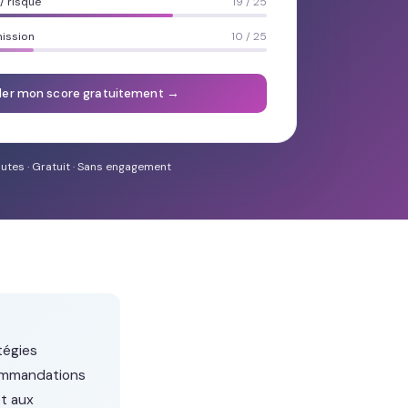
 risque
19 / 25
mission
10 / 25
ler mon score gratuitement →
utes · Gratuit · Sans engagement
tégies
commandations
et aux