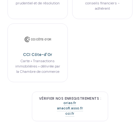
prudentiel et de résolution
conseils financiers -
adhérent
CCI Côte-d'Or
Carte « Transactions
immobilières » délivrée par
la Chambre de commerce
VÉRIFIER NOS ENREGISTREMENTS :
orias.fr
anacofi.asso.fr
cci.fr