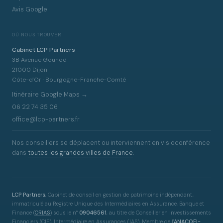
Avis Google
OÙ NOUS TROUVER
Cabinet LCP Partners
3B Avenue Gounod
21000 Dijon
Côte-d'Or · Bourgogne-Franche-Comté
Itinéraire Google Maps →
06 22 74 35 06
office@lcp-partners.fr
Nos conseillers se déplacent ou interviennent en visioconférence
dans
toutes les grandes villes de France
.
LCP Partners
, Cabinet de conseil en gestion de patrimoine indépendant,
immatriculé au Registre Unique des Intermédiaires en Assurance, Banque et
Finance
(
ORIAS
)
sous le n°
09046561
, au titre de Conseiller en Investissements
Financiers (CIF), Intermédiaire en Assurances (IAS). Membre de l'
ANACOFI-