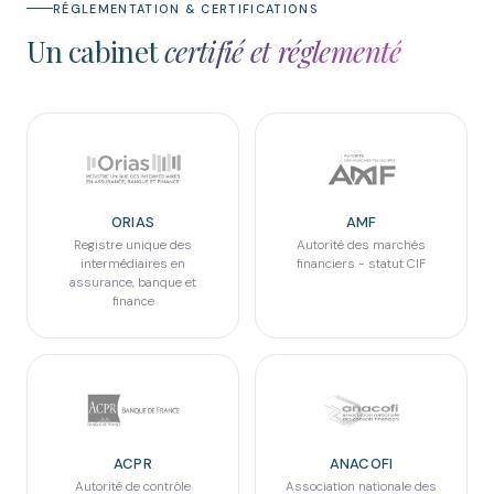
RÉGLEMENTATION & CERTIFICATIONS
Un cabinet
certifié et réglementé
ORIAS
AMF
Registre unique des
Autorité des marchés
intermédiaires en
financiers - statut CIF
assurance, banque et
finance
ACPR
ANACOFI
Autorité de contrôle
Association nationale des