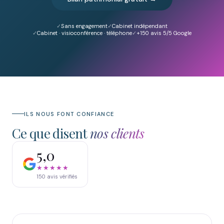
Sans engagement
Cabinet indépendant
Cabinet · visioconférence · téléphone
+150
avis 5/5 Google
ILS NOUS FONT CONFIANCE
Ce que disent
nos clients
5,0
★★★★★
150
avis vérifiés