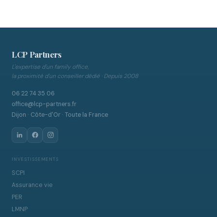
LCP Partners
L'expertise d'un family office,
la proximité d'un conseiller dédié · Depuis 2008
06 22 74 35 06
office@lcp-partners.fr
Dijon · Côte-d'Or · Toute la France
INVESTISSEMENTS
SCPI
Assurance vie
PER
LMNP