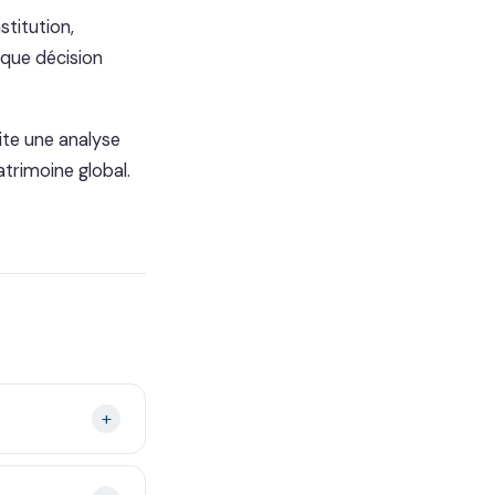
stitution,
aque décision
ite une analyse
atrimoine global.
+