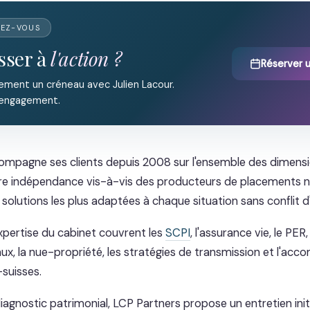
DEZ-VOUS
sser à
l'action ?
Réserver 
ement un créneau avec Julien Lacour.
 engagement.
mpagne ses clients depuis 2008 sur l'ensemble des dimensi
tre indépendance vis-à-vis des producteurs de placements 
olutions les plus adaptées à chaque situation sans conflit d'
pertise du cabinet couvrent les
SCPI
, l'assurance vie, le PER,
lraux, la nue-propriété, les stratégies de transmission et l'
-suisses.
agnostic patrimonial, LCP Partners propose un entretien initi