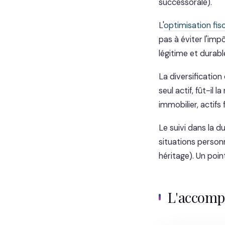
successorale).
L'
optimisation fis
pas à éviter l'imp
légitime et durabl
La diversification
seul actif, fût-il 
immobilier, actifs 
Le suivi dans la d
situations person
héritage). Un poin
L'accom