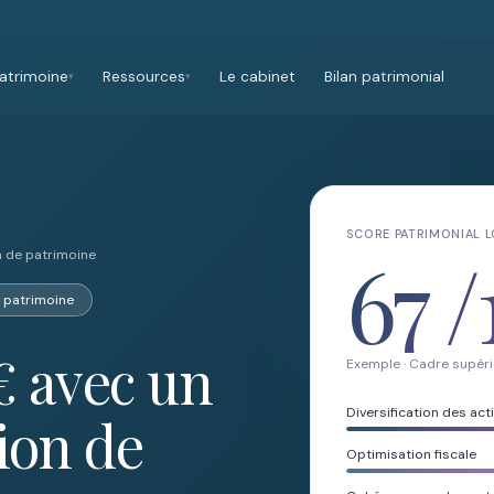
atrimoine
Ressources
Le cabinet
Bilan patrimonial
▾
▾
SCORE PATRIMONIAL 
67
/
n de patrimoine
e patrimoine
€ avec un
Exemple · Cadre supéri
Diversification des acti
ion de
Optimisation fiscale