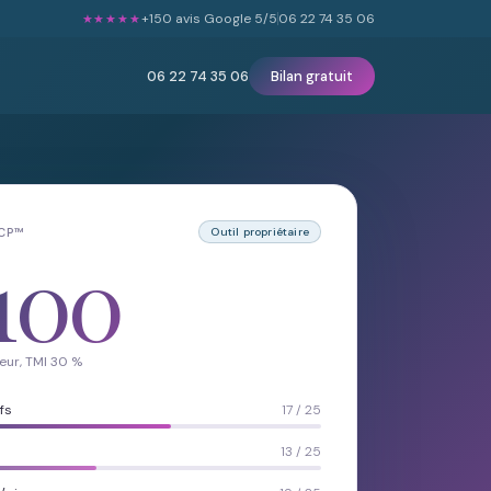
+150 avis Google 5/5
06 22 74 35 06
★★★★★
06 22 74 35 06
Bilan gratuit
LCP™
Outil propriétaire
100
eur, TMI 30 %
fs
17 / 25
13 / 25