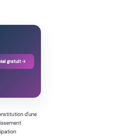
ial gratuit
onstitution d'une
stissement
cipation