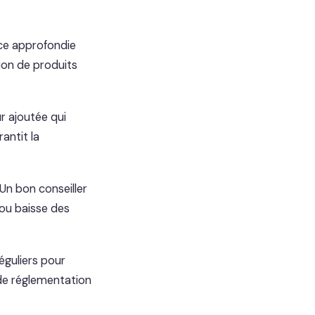
nce approfondie
tion de produits
r ajoutée qui
antit la
 Un bon conseiller
 ou baisse des
éguliers pour
 de réglementation