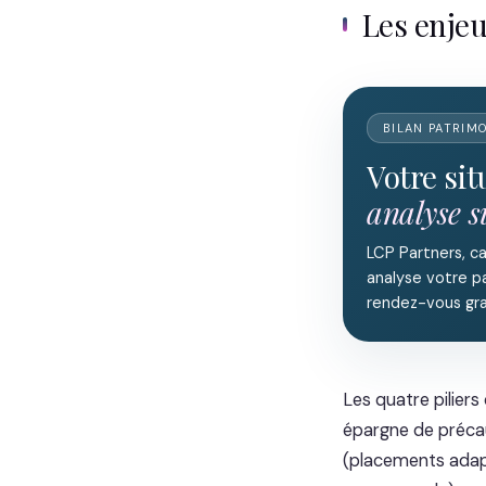
Les enje
BILAN PATRIM
Votre si
analyse 
LCP Partners, c
analyse votre pa
rendez-vous gra
Les quatre piliers
épargne de précau
(placements adapté