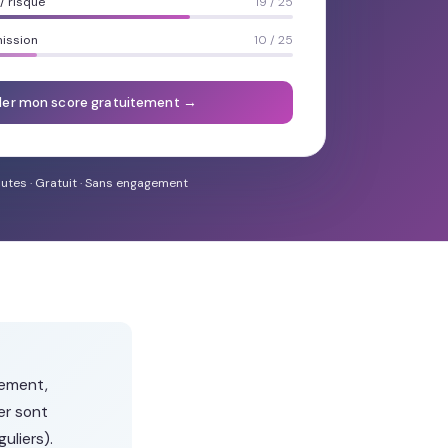
 risque
19 / 25
mission
10 / 25
ler mon score gratuitement →
utes · Gratuit · Sans engagement
cement,
ier sont
uliers).