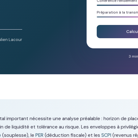
Cohérence rendement /
Préparation à la trans
Calcu
ulien Lacour
3 min
ital important nécessite une analyse préalable : horizon de pla
oin de liquidité et tolérance au risque. Les enveloppes à privilég
e
(souplesse), le
PER
(déduction fiscale) et les
SCPI
(revenus rég