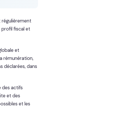
nt régulièrement
rofil fiscal et
lobale et
Sa rémunération,
s déclarées, dans
 des actifs
aite et des
possibles et les