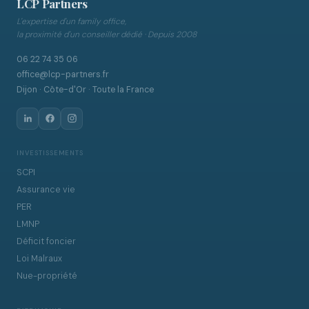
LCP Partners
L'expertise d'un family office,
la proximité d'un conseiller dédié · Depuis 2008
06 22 74 35 06
office@lcp-partners.fr
Dijon · Côte-d'Or · Toute la France
INVESTISSEMENTS
SCPI
Assurance vie
PER
LMNP
Déficit foncier
Loi Malraux
Nue-propriété