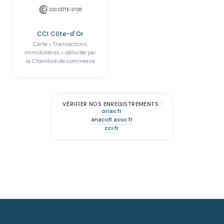
CCI Côte-d'Or
Carte « Transactions
immobilières » délivrée par
la Chambre de commerce
VÉRIFIER NOS ENREGISTREMENTS :
orias.fr
anacofi.asso.fr
cci.fr