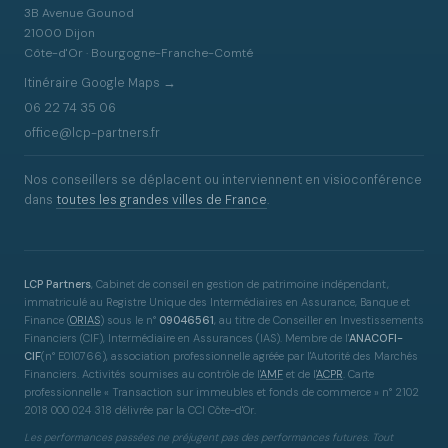
3B Avenue Gounod
21000 Dijon
Côte-d'Or · Bourgogne-Franche-Comté
Itinéraire Google Maps →
06 22 74 35 06
office@lcp-partners.fr
Nos conseillers se déplacent ou interviennent en visioconférence
dans
toutes les grandes villes de France
.
LCP Partners
, Cabinet de conseil en gestion de patrimoine indépendant,
immatriculé au Registre Unique des Intermédiaires en Assurance, Banque et
Finance
(
ORIAS
)
sous le n°
09046561
, au titre de Conseiller en Investissements
Financiers (CIF), Intermédiaire en Assurances (IAS). Membre de l'
ANACOFI-
CIF
(n° E010766), association professionnelle agréée par l'Autorité des Marchés
Financiers. Activités soumises au contrôle de l'
AMF
et de l'
ACPR
. Carte
professionnelle « Transaction sur immeubles et fonds de commerce » n° 2102
2018 000 024 318 délivrée par la CCI Côte-d'Or.
Les performances passées ne préjugent pas des performances futures. Tout