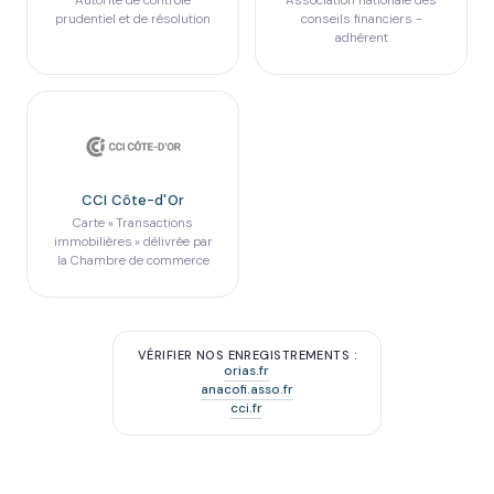
Autorité de contrôle
Association nationale des
prudentiel et de résolution
conseils financiers -
adhérent
CCI Côte-d'Or
Carte « Transactions
immobilières » délivrée par
la Chambre de commerce
VÉRIFIER NOS ENREGISTREMENTS :
orias.fr
anacofi.asso.fr
cci.fr