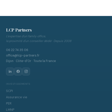
LCP Partners
L'expertise d'un family office,
la proximité d'un conseiller dédié · Depuis 2008
06 22 74 35 06
office@lcp-partners.fr
Dijon · Côte-d'Or · Toute la France
INVESTISSEMENTS
SCPI
Assurance vie
PER
LMNP