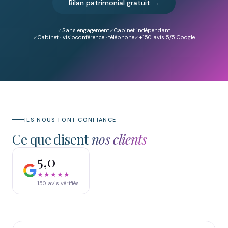
Bilan patrimonial gratuit →
Sans engagement
Cabinet indépendant
Cabinet · visioconférence · téléphone
+150
avis 5/5 Google
ILS NOUS FONT CONFIANCE
Ce que disent
nos clients
5,0
★★★★★
150
avis vérifiés