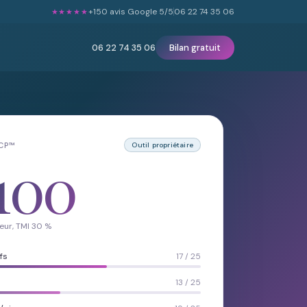
+150 avis Google 5/5
06 22 74 35 06
★★★★★
06 22 74 35 06
Bilan gratuit
LCP™
Outil propriétaire
100
eur, TMI 30 %
fs
17 / 25
13 / 25