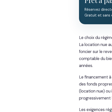
Prêt à pa
Réservez direct
Gratuit et sans
Le choix du régime
La location nue a
foncier sur le re
comptable du bie
années.
Le financement à cr
des fonds propres
(location nue) ou 
progressivement la
Les exigences rég