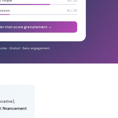
 risque
19 / 25
mission
10 / 25
ler mon score gratuitement →
utes · Gratuit · Sans engagement
ocative),
et
financement