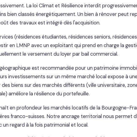
sivement. La loi Climat et Résilience interdit progressivemen
ns bien classés énergétiquement. Un bien à rénover peut re
coût des travaux est intégré dès l'acquisition.
vices (résidences étudiantes, résidences seniors, résidences 
stir en LMNP avec un exploitant qui prend en charge la gesti
uellement le versement du loyer par bail commercial.
n géographique est recommandée pour un patrimoine immobilie
urs investissements sur un même marché local expose à une
des biens sur des marchés différents (ville universitaire, zone
e) améliore la résilience du portefeuille.
naît en profondeur les marchés locatifs de la Bourgogne-F
ères franco-suisses. Notre ancrage territorial nous permet d'
un regard à la fois patrimonial et local.