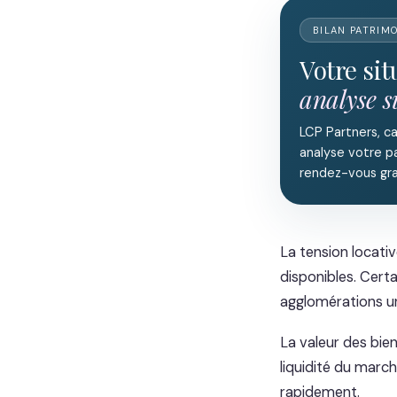
BILAN PATRIM
Votre si
analyse 
LCP Partners, c
analyse votre pa
rendez-vous gra
La tension locat
disponibles. Certa
agglomérations un
La valeur des bie
liquidité du march
rapidement.