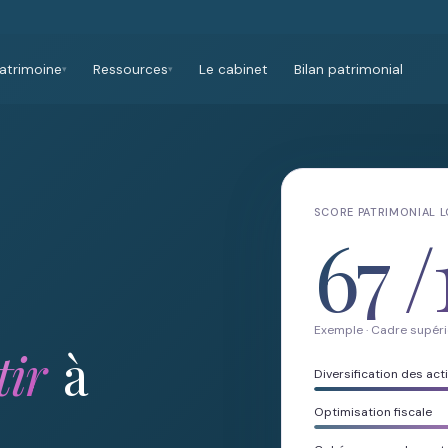
atrimoine
Ressources
Le cabinet
Bilan patrimonial
▾
▾
SCORE PATRIMONIAL 
67
/
Exemple · Cadre supéri
tir
à
Diversification des acti
Optimisation fiscale