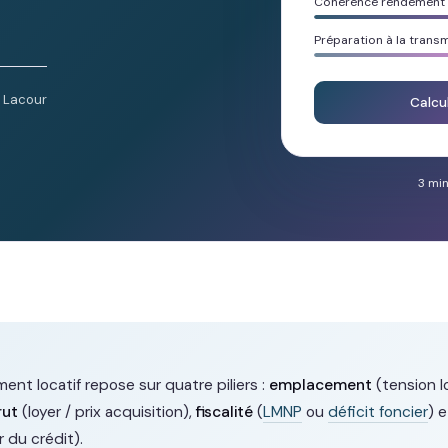
Cohérence rendement /
Préparation à la trans
n Lacour
Calcu
3 min
ent locatif repose sur quatre piliers :
emplacement
(tension l
rut
(loyer / prix acquisition),
fiscalité
(
LMNP
ou
déficit foncier
) 
r du crédit).