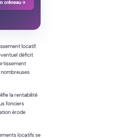
un créneau
issement locatif.
ventuel déficit
ortissement
e nombreuses
fie la rentabilité
us fonciers
lation érode
ements locatifs se