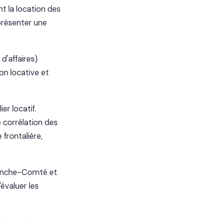
t la location des
présenter une
d'affaires)
on locative et
r locatif.
 corrélation des
 frontalière,
ranche-Comté et
évaluer les