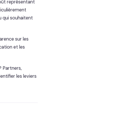
coût représentant
ticulièrement
u qui souhaitent
arence sur les
ation et les
P Partners,
tifier les leviers