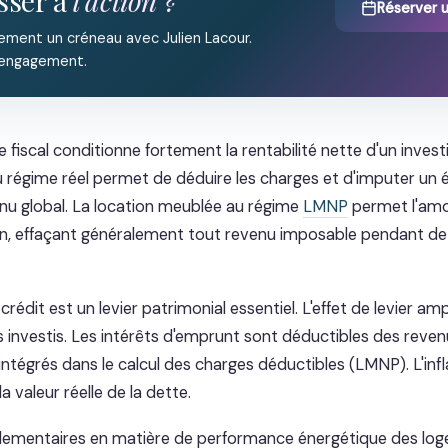
sser à
l'action ?
Réserver 
ement un créneau avec Julien Lacour.
 engagement.
 fiscal conditionne fortement la rentabilité nette d'un invest
u régime réel permet de déduire les charges et d'imputer un é
venu global. La location meublée au régime
LMNP
permet l'am
n, effaçant généralement tout revenu imposable pendant d
édit est un levier patrimonial essentiel. L'effet de levier ampli
 investis. Les intérêts d'emprunt sont déductibles des reven
intégrés dans le calcul des charges déductibles (LMNP). L'inf
 valeur réelle de la dette.
lementaires en matière de performance énergétique des log