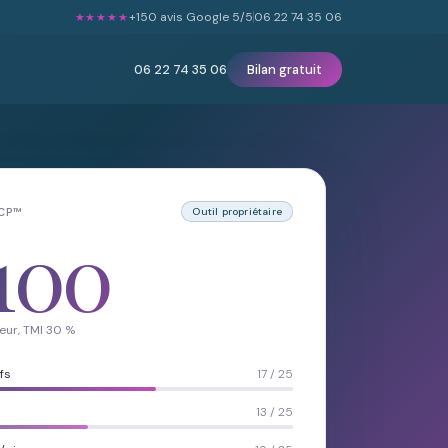
+150 avis Google 5/5
06 22 74 35 06
★★★★★
06 22 74 35 06
Bilan gratuit
LCP™
Outil propriétaire
100
eur, TMI 30 %
fs
17 / 25
13 / 25