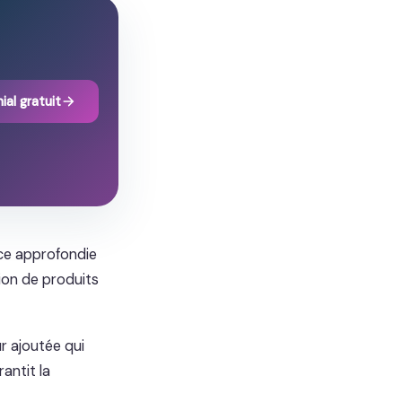
ial gratuit
nce approfondie
tion de produits
r ajoutée qui
antit la