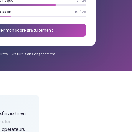
 risque
19 / 25
mission
10 / 25
ler mon score gratuitement →
utes · Gratuit · Sans engagement
d'investir en
on. En
s opérateurs