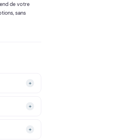
pend de votre
tions, sans
+
+
+