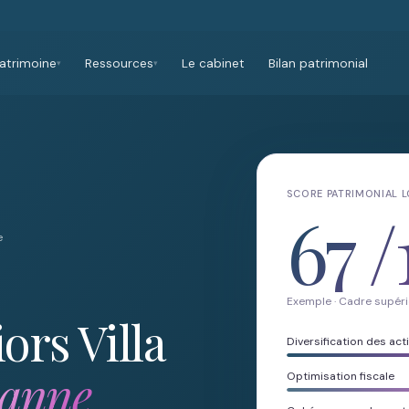
atrimoine
Ressources
Le cabinet
Bilan patrimonial
▾
▾
SCORE PATRIMONIAL 
67
/
e
Exemple · Cadre supéri
ors Villa
Diversification des acti
anne
Optimisation fiscale