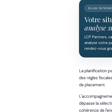
BILAN PATRIM
Votre si
analyse 
LCP Partners, c
analyse votre pa
rendez-vous gra
La planification p
des règles fiscales
de placement.
L'accompagnement 
dépasse la sélecti
cohérence de l'en