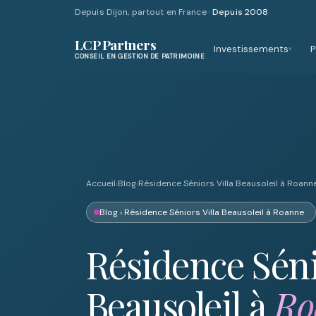
Depuis Dijon, partout en France ·
Depuis 2008
LCP Partners
Investissements
P
▾
CONSEIL EN GESTION DE PATRIMOINE
Accueil
›
Blog
›
Résidence Séniors Villa Beausoleil à Roann
Blog
› Résidence Séniors Villa Beausoleil à Roanne
Résidence Séni
Beausoleil à
Ro