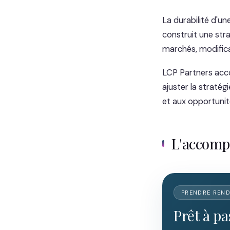
La durabilité d'un
construit une stra
marchés, modificat
LCP Partners acco
ajuster la straté
et aux opportuni
L'accom
PRENDRE REN
Prêt à pa