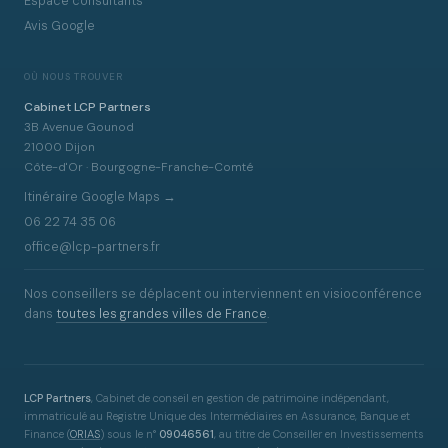
Espace consultants
Avis Google
OÙ NOUS TROUVER
Cabinet LCP Partners
3B Avenue Gounod
21000 Dijon
Côte-d'Or · Bourgogne-Franche-Comté
Itinéraire Google Maps →
06 22 74 35 06
office@lcp-partners.fr
Nos conseillers se déplacent ou interviennent en visioconférence
dans
toutes les grandes villes de France
.
LCP Partners
, Cabinet de conseil en gestion de patrimoine indépendant,
immatriculé au Registre Unique des Intermédiaires en Assurance, Banque et
Finance
(
ORIAS
)
sous le n°
09046561
, au titre de Conseiller en Investissements