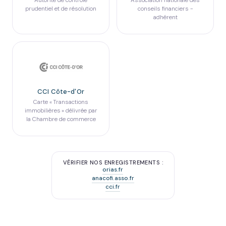
Autorité de contrôle
Association nationale des
prudentiel et de résolution
conseils financiers -
adhérent
CCI Côte-d'Or
Carte « Transactions
immobilières » délivrée par
la Chambre de commerce
VÉRIFIER NOS ENREGISTREMENTS :
orias.fr
anacofi.asso.fr
cci.fr