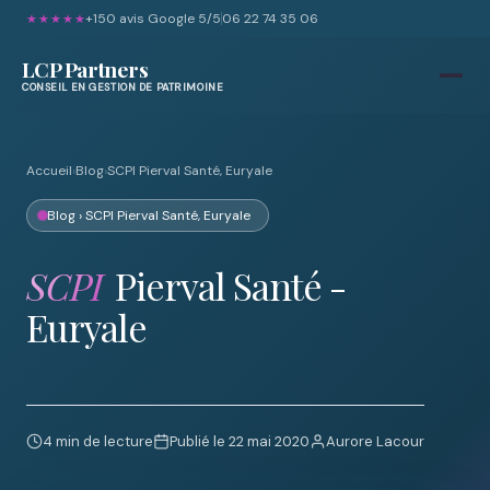
+150 avis Google 5/5
06 22 74 35 06
★★★★★
LCP Partners
CONSEIL EN GESTION DE PATRIMOINE
Accueil
›
Blog
›
SCPI Pierval Santé, Euryale
Blog
› SCPI Pierval Santé, Euryale
SCPI
Pierval Santé -
Euryale
4 min de lecture
Publié le 22 mai 2020
Aurore Lacour