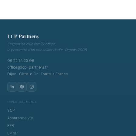
LCP Partners
L'expertise d'un family office,
la proximité d'un conseiller dédié · Depuis 2008
06 22 74 35 06
office@lcp-partners.fr
Dijon · Côte-d'Or · Toute la France
INVESTISSEMENTS
SCPI
Assurance vie
PER
LMNP