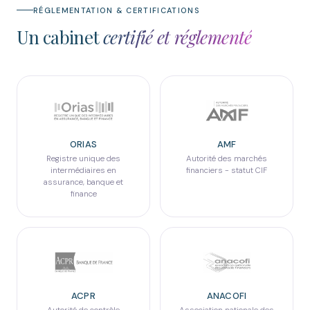
RÉGLEMENTATION & CERTIFICATIONS
Un cabinet
certifié et réglementé
ORIAS
AMF
Registre unique des
Autorité des marchés
intermédiaires en
financiers - statut CIF
assurance, banque et
finance
ACPR
ANACOFI