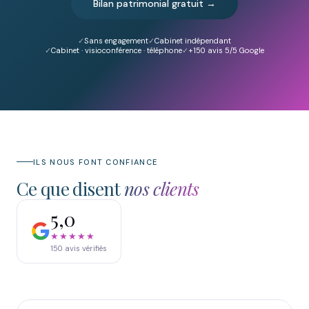
Bilan patrimonial gratuit →
Sans engagement
Cabinet indépendant
Cabinet · visioconférence · téléphone
+150
avis 5/5 Google
ILS NOUS FONT CONFIANCE
Ce que disent
nos clients
5,0
★★★★★
150
avis vérifiés