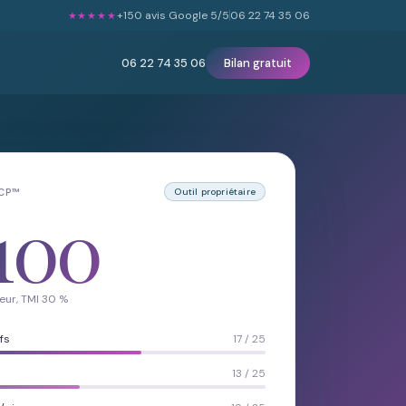
+150 avis Google 5/5
06 22 74 35 06
★★★★★
06 22 74 35 06
Bilan gratuit
LCP™
Outil propriétaire
100
eur, TMI 30 %
fs
17 / 25
13 / 25