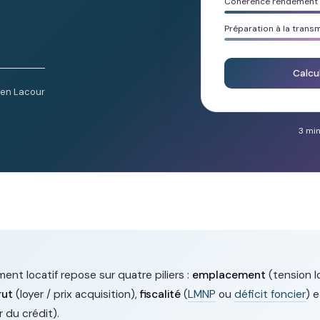
Cohérence rendement /
Préparation à la trans
Calcu
ien Lacour
3 min
ent locatif repose sur quatre piliers :
emplacement
(tension l
rut
(loyer / prix acquisition),
fiscalité
(
LMNP
ou
déficit foncier
) 
r du crédit).