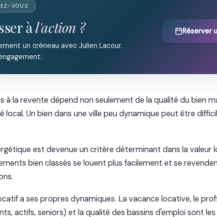
DEZ-VOUS
sser à
l'action ?
Réserver 
ement un créneau avec Julien Lacour.
 engagement.
ns à la revente dépend non seulement de la qualité du bien ma
é local. Un bien dans une ville peu dynamique peut être diffic
rgétique est devenue un critère déterminant dans la valeur l
gements bien classés se louent plus facilement et se revende
ons.
atif a ses propres dynamiques. La vacance locative, le profi
nts, actifs, seniors) et la qualité des bassins d'emploi sont les