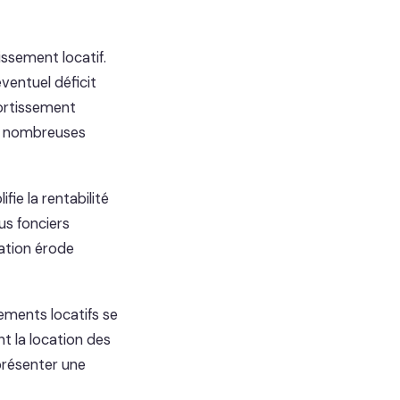
issement locatif.
ventuel déficit
ortissement
e nombreuses
fie la rentabilité
us fonciers
lation érode
ements locatifs se
t la location des
présenter une