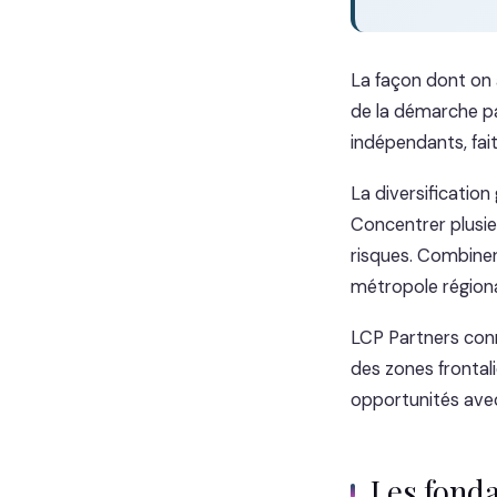
La façon dont on 
de la démarche pa
indépendants, fait
La diversificatio
Concentrer plusie
risques. Combiner 
métropole régional
LCP Partners con
des zones frontali
opportunités avec 
Les fond