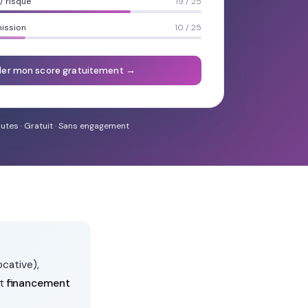
 risque
19 / 25
mission
10 / 25
ler mon score gratuitement →
utes · Gratuit · Sans engagement
ocative),
et
financement