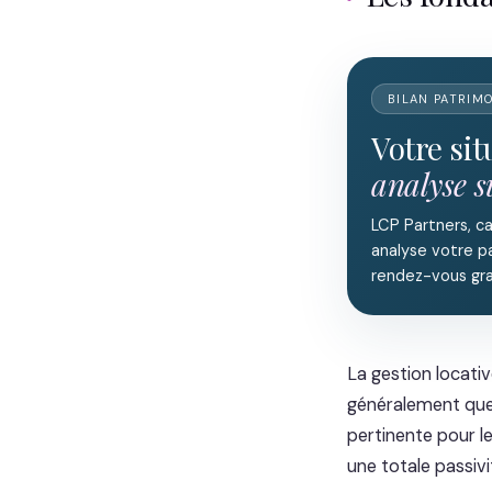
BILAN PATRIM
Votre si
analyse 
LCP Partners, c
analyse votre pa
rendez-vous gra
La gestion locati
généralement quel
pertinente pour le
une totale passivi