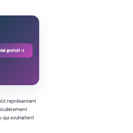
ial gratuit
coût représentant
ticulièrement
u qui souhaitent