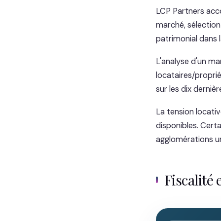
LCP Partners acc
marché, sélection 
patrimonial dans l
L'analyse d'un mar
locataires/propri
sur les dix derniè
La tension locat
disponibles. Certa
agglomérations un
Fiscalité 