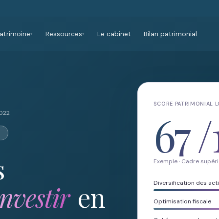
atrimoine
Ressources
Le cabinet
Bilan patrimonial
▾
▾
SCORE PATRIMONIAL 
67
/
2022
s
Exemple · Cadre supéri
Diversification des acti
investir
en
Optimisation fiscale