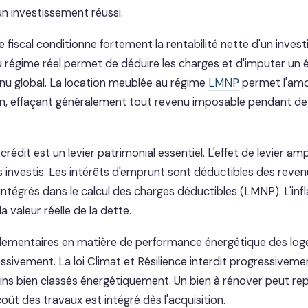
n investissement réussi.
 fiscal conditionne fortement la rentabilité nette d'un invest
u régime réel permet de déduire les charges et d'imputer un é
venu global. La location meublée au régime
LMNP
permet l'am
n, effaçant généralement tout revenu imposable pendant d
édit est un levier patrimonial essentiel. L'effet de levier ampli
 investis. Les intérêts d'emprunt sont déductibles des reven
intégrés dans le calcul des charges déductibles (LMNP). L'inf
 valeur réelle de la dette.
lementaires en matière de performance énergétique des log
sivement. La loi Climat et Résilience interdit progressivemen
ns bien classés énergétiquement. Un bien à rénover peut re
coût des travaux est intégré dès l'acquisition.