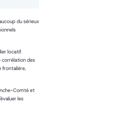
eaucoup du sérieux
ionnels
r locatif.
 corrélation des
 frontalière,
ranche-Comté et
évaluer les