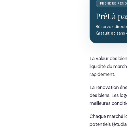
PRENDRE REN
Prêt à pa
Réservez direct
Gratuit et sans
La valeur des bie
liquidité du march
rapidement.
La rénovation éne
des biens. Les lo
meilleures conditi
Chaque marché loc
potentiels (étudia