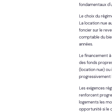
fondamentaux d'u
Le choix du régime
La location nue a
foncier sur le re
comptable du bie
années.
Le financement à cr
des fonds propres
(location nue) ou 
progressivement la
Les exigences rég
renforcent progres
logements les moi
opportunité si le 