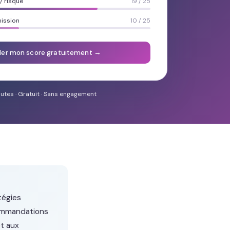
 risque
19 / 25
mission
10 / 25
ler mon score gratuitement →
utes · Gratuit · Sans engagement
tégies
commandations
et aux