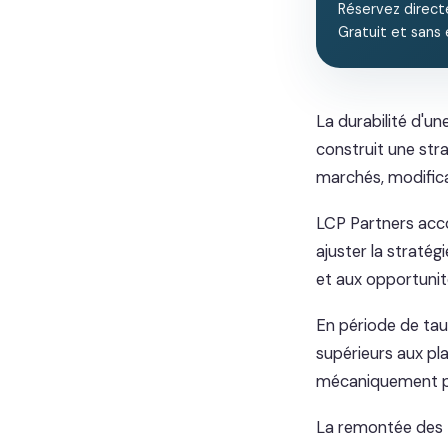
Réservez direct
Gratuit et sans
La durabilité d'un
construit une stra
marchés, modificat
LCP Partners acco
ajuster la straté
et aux opportuni
En période de taux
supérieurs aux pla
mécaniquement pou
La remontée des t