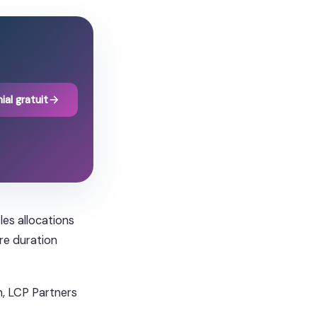
ial gratuit
es allocations
tre duration
n, LCP Partners