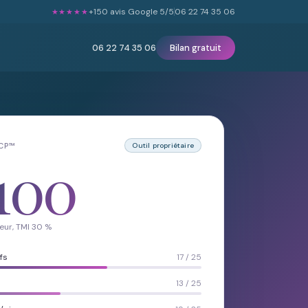
+150 avis Google 5/5
06 22 74 35 06
★★★★★
06 22 74 35 06
Bilan gratuit
LCP™
Outil propriétaire
100
eur, TMI 30 %
fs
17 / 25
13 / 25