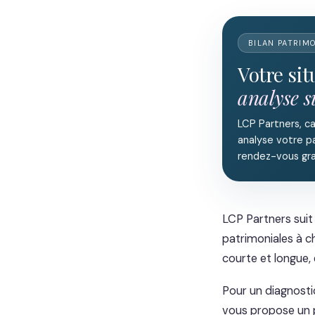
BILAN PATRIM
Votre si
analyse 
LCP Partners, c
analyse votre pa
rendez-vous gra
LCP Partners suit
patrimoniales à ch
courte et longue, 
Pour un diagnosti
vous propose un p