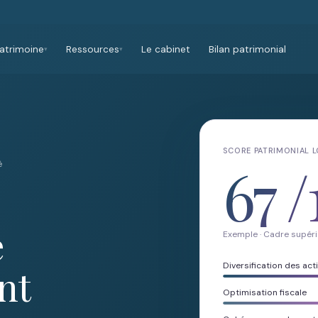
atrimoine
Ressources
Le cabinet
Bilan patrimonial
▾
▾
SCORE PATRIMONIAL 
67
/
é
e
Exemple · Cadre supéri
Diversification des acti
nt
Optimisation fiscale