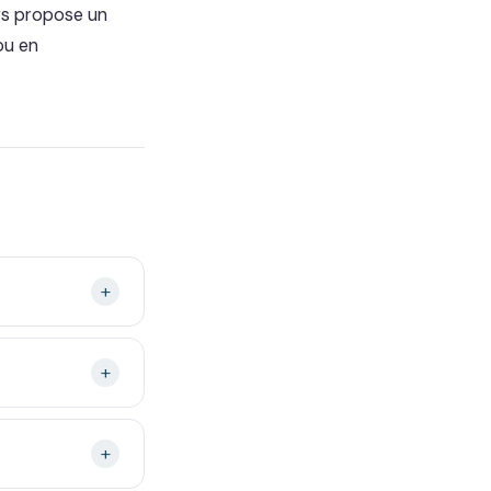
ers propose un
ou en
+
+
+