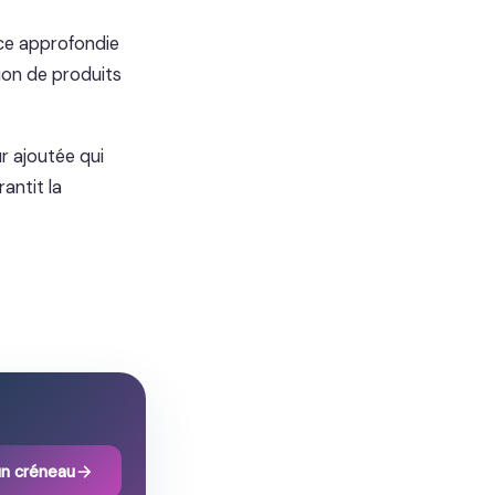
nce approfondie
tion de produits
r ajoutée qui
antit la
un créneau