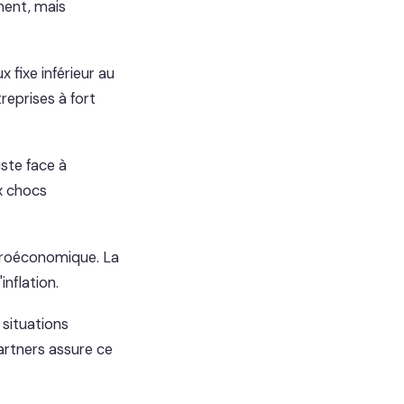
ment, mais
 fixe inférieur au
treprises à fort
uste face à
ux chocs
roéconomique. La
inflation.
 situations
Partners assure ce