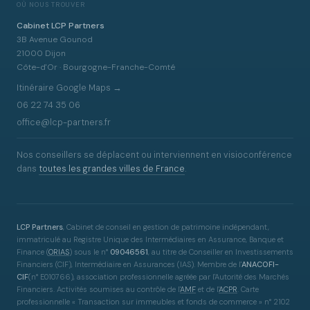
OÙ NOUS TROUVER
Cabinet LCP Partners
3B Avenue Gounod
21000 Dijon
Côte-d'Or · Bourgogne-Franche-Comté
Itinéraire Google Maps →
06 22 74 35 06
office@lcp-partners.fr
Nos conseillers se déplacent ou interviennent en visioconférence
dans
toutes les grandes villes de France
.
LCP Partners
, Cabinet de conseil en gestion de patrimoine indépendant,
immatriculé au Registre Unique des Intermédiaires en Assurance, Banque et
Finance
(
ORIAS
)
sous le n°
09046561
, au titre de Conseiller en Investissements
Financiers (CIF), Intermédiaire en Assurances (IAS). Membre de l'
ANACOFI-
CIF
(n° E010766), association professionnelle agréée par l'Autorité des Marchés
Financiers. Activités soumises au contrôle de l'
AMF
et de l'
ACPR
. Carte
professionnelle « Transaction sur immeubles et fonds de commerce » n° 2102