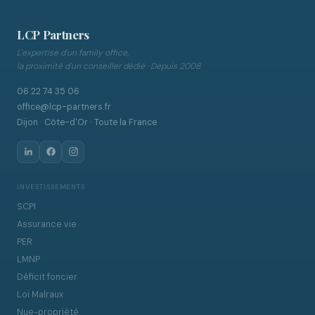
LCP Partners
L'expertise d'un family office,
la proximité d'un conseiller dédié · Depuis 2008
06 22 74 35 06
office@lcp-partners.fr
Dijon · Côte-d'Or · Toute la France
INVESTISSEMENTS
SCPI
Assurance vie
PER
LMNP
Déficit foncier
Loi Malraux
Nue-propriété