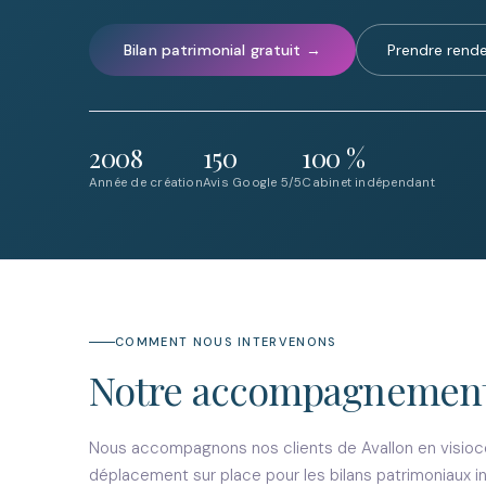
Bilan patrimonial gratuit →
Prendre rend
2008
150
100 %
Année de création
Avis Google 5/5
Cabinet indépendant
COMMENT NOUS INTERVENONS
Notre accompagnemen
Nous accompagnons nos clients de Avallon en visioc
déplacement sur place pour les bilans patrimoniaux ini