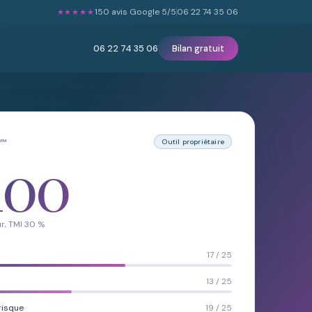
150 avis Google 5/5
06 22 74 35 06
★★★★★
06 22 74 35 06
Bilan gratuit
P™
Outil propriétaire
100
r, TMI 30 %
17 / 25
13 / 25
risque
19 / 25