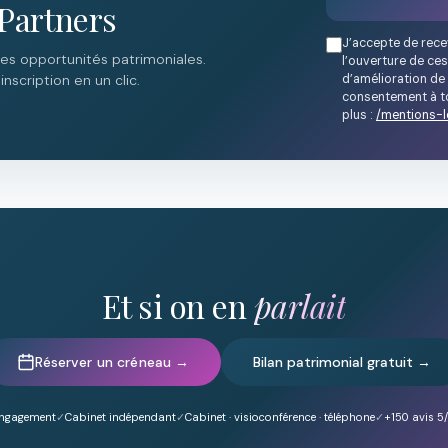
Partners
J’accepte de rece
des opportunités patrimoniales.
l’ouverture de ces
d’amélioration de 
nscription en un clic.
consentement à to
plus :
/mentions-l
Et si on en
parlait
Réserver un créneau →
Bilan patrimonial gratuit →
engagement
Cabinet indépendant
Cabinet · visioconférence · téléphone
+150
avis 5