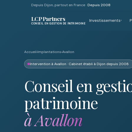
Depuis Dijon, partout en France ·
Depuis 2008
LCP Partners
Investissements
P
▾
CONSEIL EN GESTION DE PATRIMOINE
Accueil
›
Implantations
›
Avallon
Intervention à Avallon · Cabinet établi à Dijon depuis 2008
Conseil en gesti
patrimoine
à Avallon