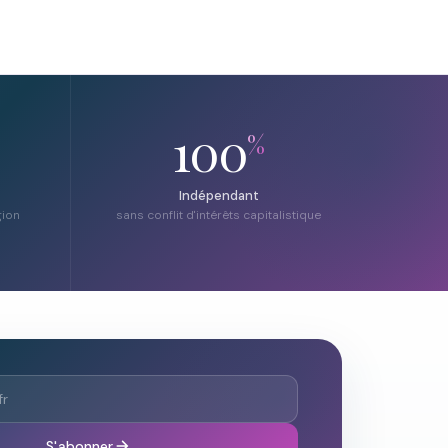
100
%
Indépendant
gion
sans conflit d'intérêts capitalistique
S'abonner