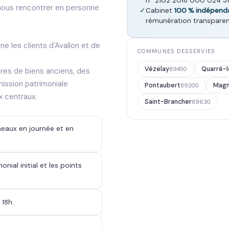
n° 2102 2018 000 024 31
z nous rencontrer en personne
✓
Cabinet
100 % indépend
rémunération transparen
 les clients d'Avallon et de
COMMUNES DESSERVIES
Vézelay
Quarré-
89450
ires de biens anciens, des
mission patrimoniale
Pontaubert
Mag
89200
x centraux.
Saint-Brancher
89630
neaux en journée et en
onial initial et les points
 18h.