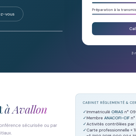
Préparation à la transmi
ez-vous
Cal
3 
CABINET RÉGLEMENTÉ & CER
t
à Avallon
✓
Immatriculé
ORIAS
n° 09 
✓
Membre
ANACOFI-CIF
n°
✓
Activités contrôlées par l
onférence sécurisée ou par
✓
Carte professionnelle « 
tiaux.