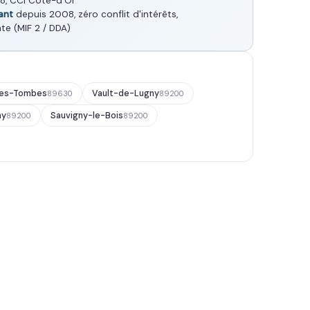
8, CCI Côte-d'Or
ant
depuis 2008, zéro conflit d'intérêts,
te (MIF 2 / DDA)
les-Tombes
Vault-de-Lugny
89630
89200
ny
Sauvigny-le-Bois
89200
89200