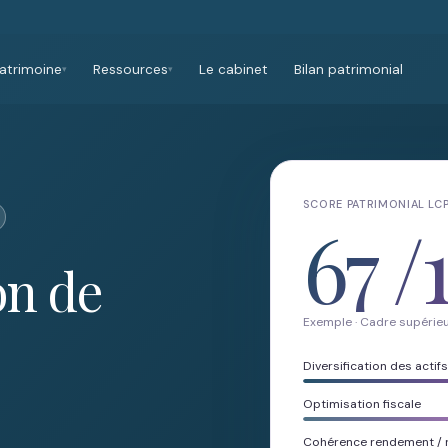
atrimoine
Ressources
Le cabinet
Bilan patrimonial
▾
▾
SCORE PATRIMONIAL LC
67
/
on de
Exemple · Cadre supérieu
Diversification des actifs
Optimisation fiscale
Cohérence rendement / 