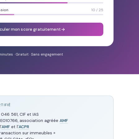
ssion
10 / 25
culer mon score gratuitement
minutes · Gratuit · Sans engagement
TIFIÉ
046 561, CIF et IAS
 E010766, association agréée
AMF
'
AMF
et l'
ACPR
Transaction sur immeubles »