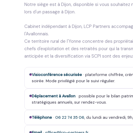
Notre siège est à Dijon, disponible si vous souhaite
lors d'un passage à Dijon.
Cabinet indépendant à Dijon, LCP Partners accompagne
l'Avallonnais.
Ce territoire rural de l'Yonne concentre des propriéta
chefs d'exploitation et des retraités pour qui la trans
anticipée et la diversification via SCPI sont des enjeu
Visioconférence sécurisée
· plateforme chiffrée, cré
soirée. Mode privilégié pour le suivi régulier.
Déplacement à Avallon
· possible pour le bilan patrim
stratégiques annuels, sur rendez-vous.
Téléphone
·
06 22 74 35 06
, du lundi au vendredi, 9h,
Email
·
office@lcp-partners.fr