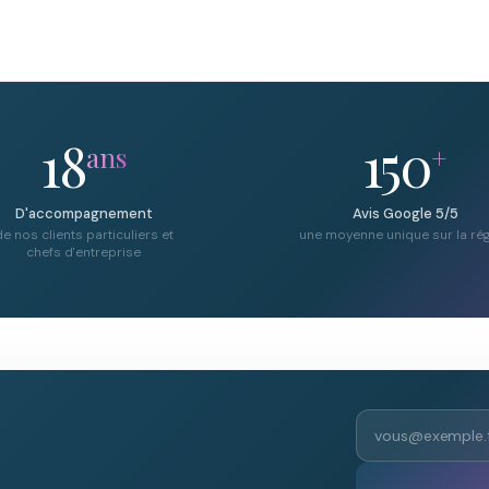
18
150
ans
+
D'accompagnement
Avis Google 5/5
e nos clients particuliers et
une moyenne unique sur la ré
chefs d'entreprise