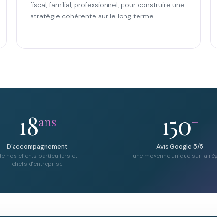
fiscal, familial, professionnel, pour construire une
stratégie cohérente sur le long terme.
18
150
ans
+
D'accompagnement
Avis Google 5/5
e nos clients particuliers et
une moyenne unique sur la ré
chefs d'entreprise