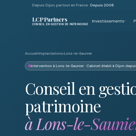
Depuis Dijon, partout en France ·
Depuis 2008
LCP Partners
Investissements
P
▾
CONSEIL EN GESTION DE PATRIMOINE
Accueil
›
Implantations
›
Lons-le-Saunier
Intervention à Lons-le-Saunier · Cabinet établi à Dijon dep
Conseil en gesti
patrimoine
à Lons-le-Saunie