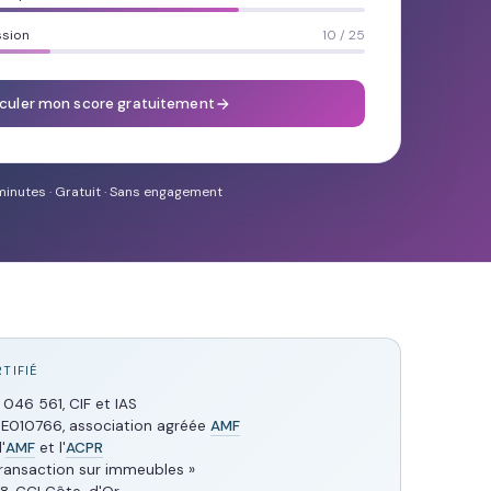
ssion
10 / 25
culer mon score gratuitement
minutes · Gratuit · Sans engagement
TIFIÉ
046 561, CIF et IAS
 E010766, association agréée
AMF
'
AMF
et l'
ACPR
Transaction sur immeubles »