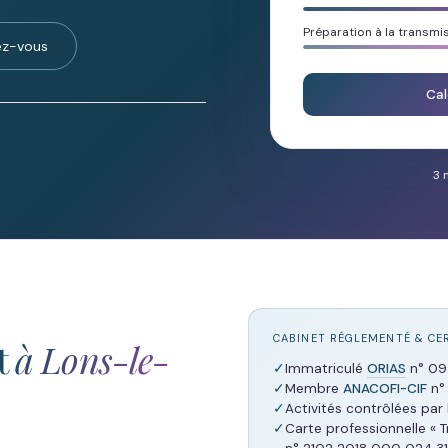
Préparation à la transmi
ez-vous
Cal
3 
CABINET RÉGLEMENTÉ & CER
t
à Lons-le-
✓
Immatriculé
ORIAS
n° 09 
✓
Membre
ANACOFI-CIF
n°
✓
Activités contrôlées par l
✓
Carte professionnelle « 