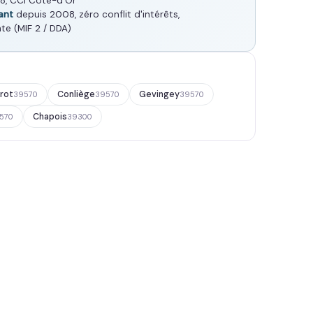
8, CCI Côte-d'Or
ant
depuis 2008, zéro conflit d'intérêts,
te (MIF 2 / DDA)
rot
Conliège
Gevingey
39570
39570
39570
Chapois
570
39300