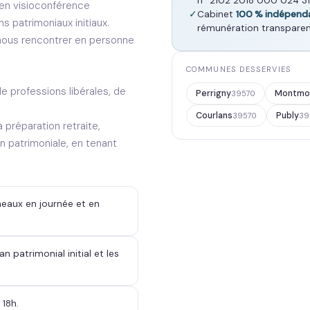
n° 2102 2018 000 024 31
en visioconférence
✓
Cabinet
100 % indépend
s patrimoniaux initiaux.
rémunération transparen
z nous rencontrer en personne
COMMUNES DESSERVIES
de professions libérales, de
Perrigny
Montmo
39570
Courlans
Publy
39570
39
préparation retraite,
on patrimoniale, en tenant
neaux en journée et en
an patrimonial initial et les
 18h.