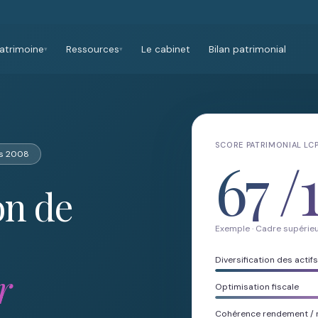
atrimoine
Ressources
Le cabinet
Bilan patrimonial
▾
▾
SCORE PATRIMONIAL LC
uis 2008
67
/
on de
Exemple · Cadre supérieu
Diversification des actifs
r
Optimisation fiscale
Cohérence rendement / 