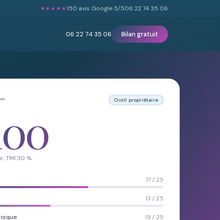
150 avis Google 5/5
06 22 74 35 06
★★★★★
06 22 74 35 06
Bilan gratuit
P™
Outil propriétaire
100
r, TMI 30 %
17 / 25
13 / 25
risque
19 / 25