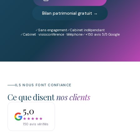
Bilan patrimonial gratuit →
Sans engagement
Cabinet indépendant
Cabinet · visioconférence · téléphone
+150
avis 5/5 Google
ILS NOUS FONT CONFIANCE
Ce que disent
nos clients
5,0
★★★★★
150
avis vérifiés