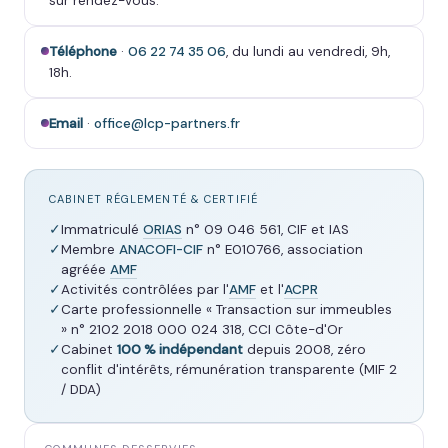
sur rendez-vous.
Téléphone
·
06 22 74 35 06
, du lundi au vendredi, 9h,
18h.
Email
·
office@lcp-partners.fr
CABINET RÉGLEMENTÉ & CERTIFIÉ
✓
Immatriculé
ORIAS
n° 09 046 561, CIF et IAS
✓
Membre
ANACOFI-CIF
n° E010766, association
agréée
AMF
✓
Activités contrôlées par l'
AMF
et l'
ACPR
✓
Carte professionnelle « Transaction sur immeubles
» n° 2102 2018 000 024 318, CCI Côte-d'Or
✓
Cabinet
100 % indépendant
depuis 2008, zéro
conflit d'intérêts, rémunération transparente (MIF 2
/ DDA)