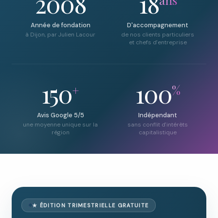
2008
18
Année de fondation
D'accompagnement
à Dijon, par Julien Lacour
de nos clients particuliers
et chefs d'entreprise
150
100
+
%
Avis Google 5/5
Indépendant
une moyenne unique sur la
sans conflit d'intérêts
région
capitalistique
★ ÉDITION TRIMESTRIELLE GRATUITE