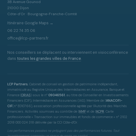
3B Avenue Gounod
21000 Dijon
Côte-d'Or · Bourgogne-Franche-Comté
Itinéraire Google Maps →
06 22 74 35 06
office@lcp-partners.fr
Nos conseillers se déplacent ou interviennent en visioconférence
dans
toutes les grandes villes de France
.
LCP Partners
, Cabinet de conseil en gestion de patrimoine indépendant,
immatriculé au Registre Unique des Intermédiaires en Assurance, Banque et
Finance
(
ORIAS
)
sous le n°
09046561
, au titre de Conseiller en Investissements
Financiers (CIF), Intermédiaire en Assurances (IAS). Membre de l'
ANACOFI-
CIF
(n° E010766), association professionnelle agréée par l'Autorité des Marchés
Financiers. Activités soumises au contrôle de l'
AMF
et de l'
ACPR
. Carte
professionnelle « Transaction sur immeubles et fonds de commerce » n° 2102
2018 000 024 318 délivrée par la CCI Côte-d'Or.
Les performances passées ne préjugent pas des performances futures. Tout
investissement comporte un risque de perte en capital.