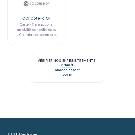
CCI Côte-d'Or
Carte « Transactions
immobilières » délivrée par
la Chambre de commerce
VÉRIFIER NOS ENREGISTREMENTS :
orias.fr
anacofi.asso.fr
cci.fr
LCP Partners