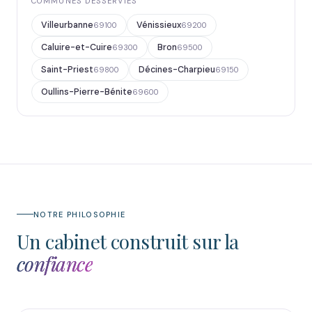
COMMUNES DESSERVIES
Villeurbanne
Vénissieux
69100
69200
Caluire-et-Cuire
Bron
69300
69500
Saint-Priest
Décines-Charpieu
69800
69150
Oullins-Pierre-Bénite
69600
NOTRE PHILOSOPHIE
Un cabinet construit sur la
confiance