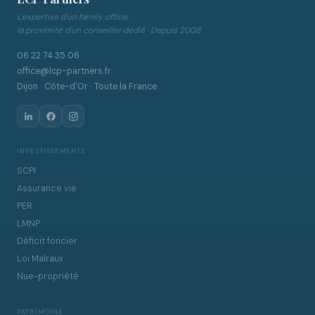
L'expertise d'un family office,
la proximité d'un conseiller dédié · Depuis 2008
06 22 74 35 06
office@lcp-partners.fr
Dijon · Côte-d'Or · Toute la France
INVESTISSEMENTS
SCPI
Assurance vie
PER
LMNP
Déficit foncier
Loi Malraux
Nue-propriété
PATRIMOINE