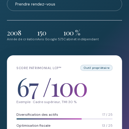
Prendre rendez-vous
2008
150
100 %
Année de création
Avis Google 5/5
Cabinet indépendant
SCORE PATRIMONIAL LCP™
Outil propriétaire
67
/100
Exemple · Cadre supérieur, TMI 30 %
Diversification des actifs
17 / 25
Optimisation fiscale
13 / 25