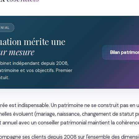
ONIAL
tuation mérite une
sur mesure
Bilan patrimon
abinet indépendant depuis 2008,
trimoine et vos objectifs. Premier
tuit.
urée est indispensable. Un patrimoine ne se construit pas en u
nelles évoluent (mariage, naissance, changement de statut pr
t annuel avec un conseiller patrimonial maintient la cohérence
mpagne ses clients depuis 2008 sur l'ensemble des dimensi