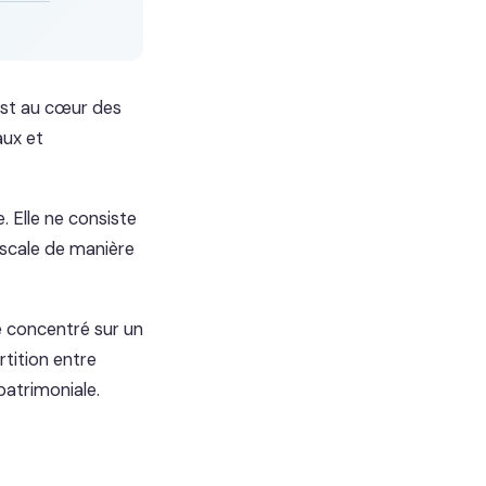
st au cœur des
aux et
. Elle ne consiste
fiscale de manière
ne concentré sur un
artition entre
 patrimoniale.