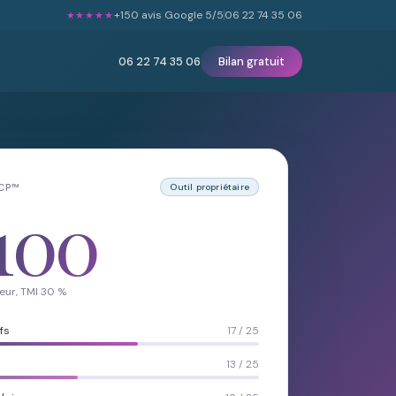
+150 avis Google 5/5
06 22 74 35 06
★★★★★
06 22 74 35 06
Bilan gratuit
LCP™
Outil propriétaire
100
eur, TMI 30 %
fs
17 / 25
13 / 25