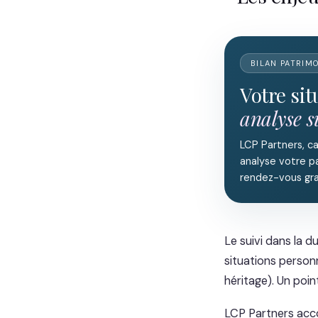
BILAN PATRIM
Votre si
analyse 
LCP Partners, c
analyse votre pa
rendez-vous gra
Le suivi dans la d
situations person
héritage). Un poin
LCP Partners acco