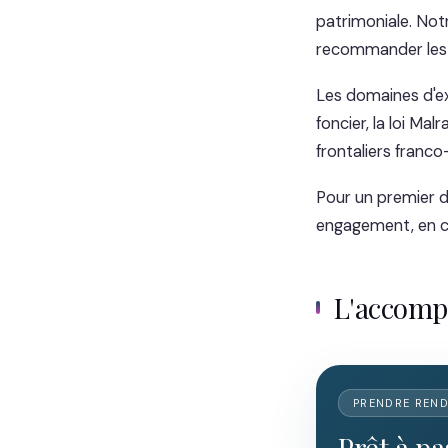
patrimoniale. No
recommander les s
Les domaines d'ex
foncier, la loi Ma
frontaliers franco
Pour un premier di
engagement, en ca
L'accom
PRENDRE REN
Prêt à pa