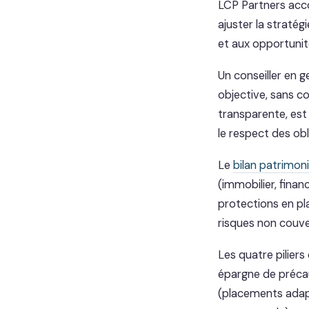
LCP Partners acco
ajuster la straté
et aux opportuni
Un conseiller en 
objective, sans co
transparente, est
le respect des ob
Le
bilan patrimoni
(immobilier, finan
protections en pla
risques non couve
Les quatre piliers
épargne de précau
(placements adapté