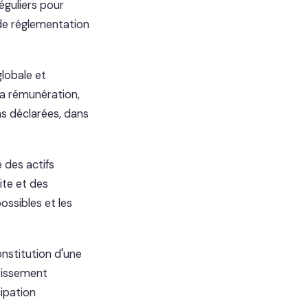
éguliers pour
 de réglementation
lobale et
Sa rémunération,
s déclarées, dans
 des actifs
aite et des
possibles et les
onstitution d'une
stissement
cipation