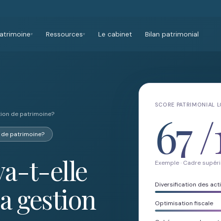
atrimoine
Ressources
Le cabinet
Bilan patrimonial
▾
▾
SCORE PATRIMONIAL 
67
/
tion de patrimoine?
n de patrimoine?
a-t-elle
Exemple · Cadre supéri
Diversification des acti
a gestion
Optimisation fiscale