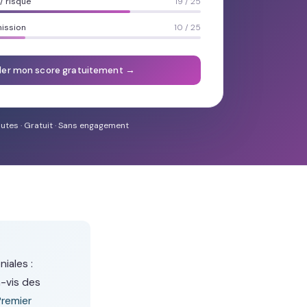
 risque
19 / 25
mission
10 / 25
ler mon score gratuitement →
utes · Gratuit · Sans engagement
iales :
à-vis des
Premier