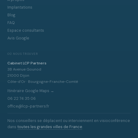
Implantations
Blog
FAQ
Espace consultants
Avis Google
OÙ NOUS TROUVER
Cabinet LCP Partners
3B Avenue Gounod
21000 Dijon
Côte-d'Or · Bourgogne-Franche-Comté
Itinéraire Google Maps →
06 22 74 35 06
office@lcp-partners.fr
Nos conseillers se déplacent ou interviennent en visioconférence
dans
toutes les grandes villes de France
.