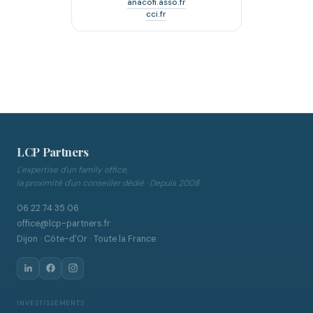
anacofi.asso.fr
cci.fr
LCP Partners
L'expertise d'un family office,
la proximité d'un conseiller dédié · Depuis 2008
06 22 74 35 06
office@lcp-partners.fr
Dijon · Côte-d'Or · Toute la France
INVESTISSEMENTS