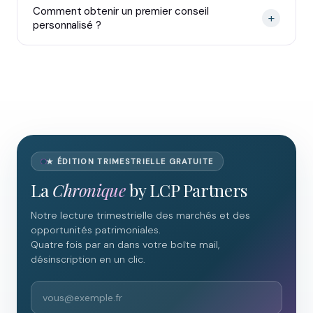
Comment obtenir un premier conseil
+
personnalisé ?
★ ÉDITION TRIMESTRIELLE GRATUITE
La
Chronique
by LCP Partners
Notre lecture trimestrielle des marchés et des
opportunités patrimoniales.
Quatre fois par an dans votre boîte mail,
désinscription en un clic.