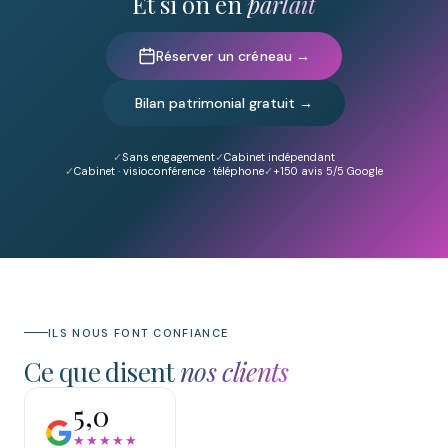
Et si on en
parlait
Réserver un créneau →
Bilan patrimonial gratuit →
Sans engagement
Cabinet indépendant
Cabinet · visioconférence · téléphone
+150
avis 5/5 Google
ILS NOUS FONT CONFIANCE
Ce que disent
nos clients
5,0
★★★★★