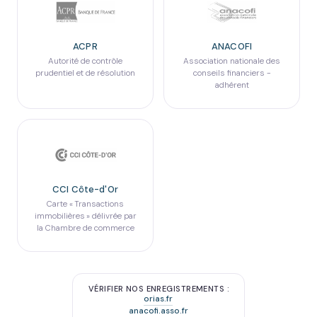
ACPR
ANACOFI
Autorité de contrôle
Association nationale des
prudentiel et de résolution
conseils financiers -
adhérent
CCI Côte-d'Or
Carte « Transactions
immobilières » délivrée par
la Chambre de commerce
VÉRIFIER NOS ENREGISTREMENTS :
orias.fr
anacofi.asso.fr