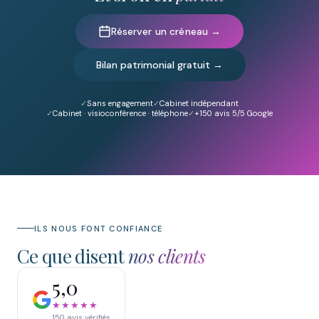
Réserver un créneau →
Bilan patrimonial gratuit →
Sans engagement
Cabinet indépendant
Cabinet · visioconférence · téléphone
+150
avis 5/5 Google
ILS NOUS FONT CONFIANCE
Ce que disent
nos clients
5,0
★★★★★
150
avis vérifiés