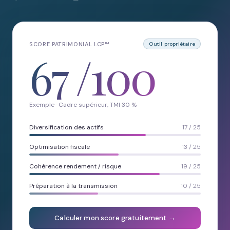
SCORE PATRIMONIAL LCP™
Outil propriétaire
67
/100
Exemple · Cadre supérieur, TMI 30 %
Diversification des actifs
17 / 25
Optimisation fiscale
13 / 25
Cohérence rendement / risque
19 / 25
Préparation à la transmission
10 / 25
Calculer mon score gratuitement →