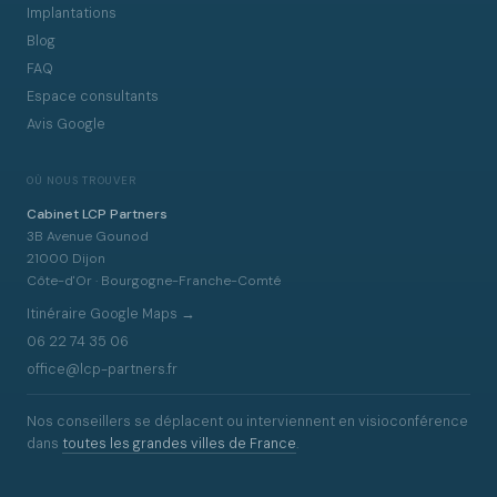
Implantations
Blog
FAQ
Espace consultants
Avis Google
OÙ NOUS TROUVER
Cabinet LCP Partners
3B Avenue Gounod
21000 Dijon
Côte-d'Or · Bourgogne-Franche-Comté
Itinéraire Google Maps →
06 22 74 35 06
office@lcp-partners.fr
Nos conseillers se déplacent ou interviennent en visioconférence
dans
toutes les grandes villes de France
.