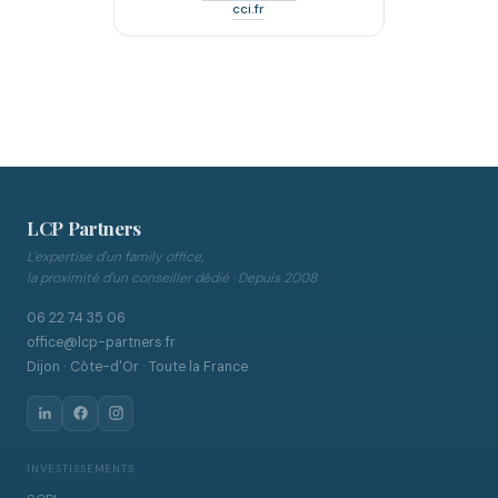
cci.fr
LCP Partners
L'expertise d'un family office,
la proximité d'un conseiller dédié · Depuis 2008
06 22 74 35 06
office@lcp-partners.fr
Dijon · Côte-d'Or · Toute la France
INVESTISSEMENTS