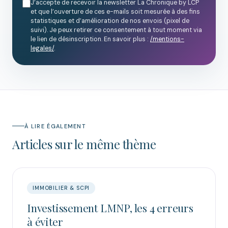
J’accepte de recevoir la newsletter La Chronique by LCP
et que l’ouverture de ces e-mails soit mesurée à des fins
statistiques et d’amélioration de nos envois (pixel de
suivi). Je peux retirer ce consentement à tout moment via
le lien de désinscription. En savoir plus :
/mentions-
legales/
.
À LIRE ÉGALEMENT
Articles sur le même thème
IMMOBILIER & SCPI
Investissement LMNP, les 4 erreurs
à éviter