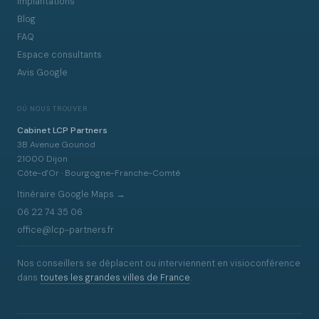
Implantations
Blog
FAQ
Espace consultants
Avis Google
OÙ NOUS TROUVER
Cabinet LCP Partners
3B Avenue Gounod
21000 Dijon
Côte-d'Or · Bourgogne-Franche-Comté
Itinéraire Google Maps →
06 22 74 35 06
office@lcp-partners.fr
Nos conseillers se déplacent ou interviennent en visioconférence
dans
toutes les grandes villes de France
.