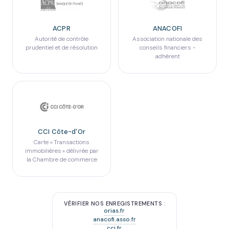
ACPR
ANACOFI
Autorité de contrôle
Association nationale des
prudentiel et de résolution
conseils financiers -
adhérent
CCI Côte-d'Or
Carte « Transactions
immobilières » délivrée par
la Chambre de commerce
VÉRIFIER NOS ENREGISTREMENTS :
orias.fr
anacofi.asso.fr
cci.fr