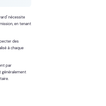
ard' nécessite
smission, en tenant
specter des
alisé à chaque
ent par
est généralement
taire.