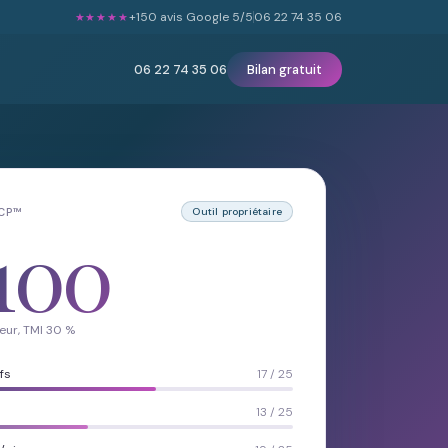
+150 avis Google 5/5
06 22 74 35 06
★★★★★
06 22 74 35 06
Bilan gratuit
LCP™
Outil propriétaire
100
eur, TMI 30 %
fs
17 / 25
13 / 25