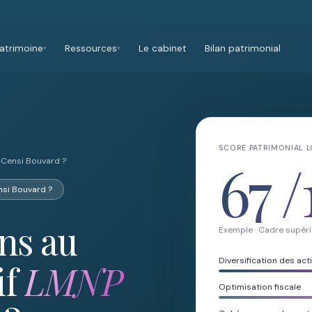
atrimoine
Ressources
Le cabinet
Bilan patrimonial
▾
▾
SCORE PATRIMONIAL 
67
/
 Censi Bouvard ?
nsi Bouvard ?
ons au
Exemple · Cadre supéri
Diversification des acti
if
LMNP
Optimisation fiscale