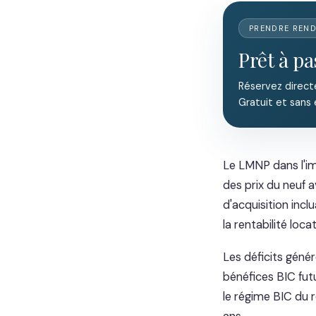
PRENDRE REN
Prêt à pa
Réservez direct
Gratuit et sans
Le LMNP dans l'im
des prix du neuf a
d'acquisition incl
la rentabilité loc
Les déficits géné
bénéfices BIC fut
le régime BIC du r