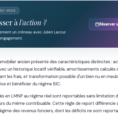
DEZ-VOUS
sser à
l'action ?
Réserver 
ement un créneau avec Julien Lacour.
 engagement.
mobilier ancien présente des caractéristiques distinctes : a
vec un historique locatif vérifiable, amortissements calculés s
uant les frais, et transformation possible d'un bien nu en meu
ative et bénéficier du régime BIC.
rés en LMNP au régime réel sont reportables sans limitation d
urs du même contribuable. Cette règle de report différenci
égime des revenus fonciers, dont les déficits ne sont reporta