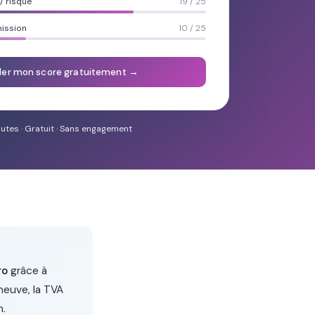
 risque
19 / 25
mission
10 / 25
ler mon score gratuitement →
utes · Gratuit · Sans engagement
ro
grâce à
neuve, la TVA
n.