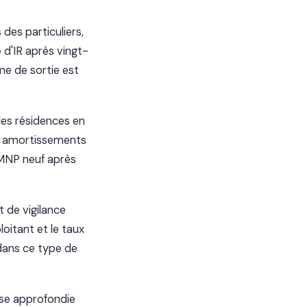
des particuliers,
 d'IR après vingt-
me de sortie est
es résidences en
des amortissements
 LMNP neuf après
 de vigilance
oitant et le taux
dans ce type de
yse approfondie