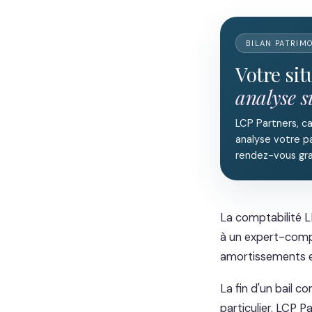
BILAN PATRIM
Votre si
analyse 
LCP Partners, c
analyse votre pa
rendez-vous gra
La comptabilité LM
à un expert-comp
amortissements et
La fin d'un bail 
particulier. LCP 