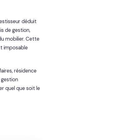
vestisseur déduit
is de gestion,
u mobilier. Cette
at imposable
faires, résidence
 gestion
r quel que soit le