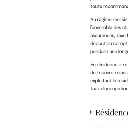
toute recommand
Au régime réel sim
l'ensemble des cha
assurances, taxe 
déduction comptab
pendant une long
En résidence de se
de tourisme classé
exploitant la rési
taux d'occupation 
Résidenc