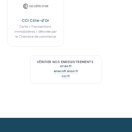
CCI Côte-d'Or
Carte « Transactions
immobilières » délivrée par
la Chambre de commerce
VÉRIFIER NOS ENREGISTREMENTS :
orias.fr
anacofi.asso.fr
cci.fr