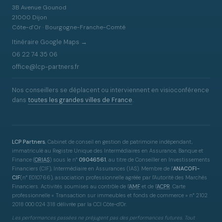
3B Avenue Gounod
21000 Dijon
Côte-d'Or · Bourgogne-Franche-Comté
Itinéraire Google Maps →
06 22 74 35 06
office@lcp-partners.fr
Nos conseillers se déplacent ou interviennent en visioconférence
dans
toutes les grandes villes de France
.
LCP Partners
, Cabinet de conseil en gestion de patrimoine indépendant,
immatriculé au Registre Unique des Intermédiaires en Assurance, Banque et
Finance
(
ORIAS
)
sous le n°
09046561
, au titre de Conseiller en Investissements
Financiers (CIF), Intermédiaire en Assurances (IAS). Membre de l'
ANACOFI-
CIF
(n° E010766), association professionnelle agréée par l'Autorité des Marchés
Financiers. Activités soumises au contrôle de l'
AMF
et de l'
ACPR
. Carte
professionnelle « Transaction sur immeubles et fonds de commerce » n° 2102
2018 000 024 318 délivrée par la CCI Côte-d'Or.
Les performances passées ne préjugent pas des performances futures. Tout