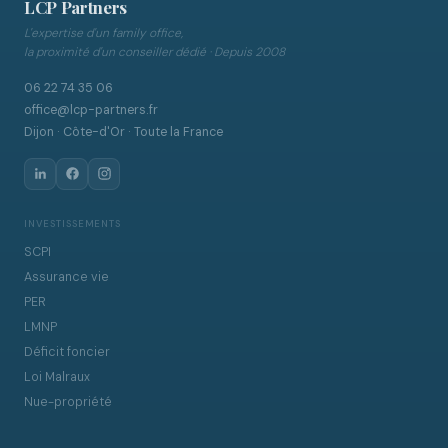
LCP Partners
L'expertise d'un family office,
la proximité d'un conseiller dédié · Depuis 2008
06 22 74 35 06
office@lcp-partners.fr
Dijon · Côte-d'Or · Toute la France
INVESTISSEMENTS
SCPI
Assurance vie
PER
LMNP
Déficit foncier
Loi Malraux
Nue-propriété