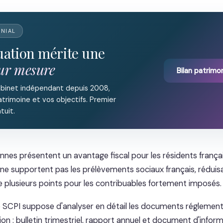
ONIAL
tuation mérite une
sur mesure
Bilan patrimon
abinet indépendant depuis 2008,
trimoine et vos objectifs. Premier
tuit.
nes présentent un avantage fiscal pour les résidents françai
ne supportent pas les prélèvements sociaux français, réduisan
de plusieurs points pour les contribuables fortement imposés.
e SCPI suppose d'analyser en détail les documents réglement
ion : bulletin trimestriel, rapport annuel et document d'infor