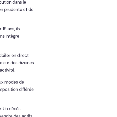
bution dans le
ion prudente et de
15 ans, ils
ns intègre
ilier en direct
ue sur des dizaines
ctivité.
Deux modes de
imposition différée
e. Un décès
vendre des actifs