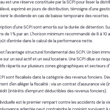
u est une réserve constituée par la SCPI pour lisser la distri
élevé, exprimé en jours de distribution, témoigne d'une gest
ntenir le dividende en cas de baisse temporaire des recettes.
ription d'une SCPI sont amortis sur la durée de détention. Sur 
ns de 1 % par an. L'horizon minimum recommandé de 8 à 10 a
ût d'entrée dans le calcul de la performance nette.
est l'avantage structurel fondamental des SCPI. Un bien immob
e sur un seul actif et un seul locataire. Une SCPI dilue ce risq
ifs répartis sur plusieurs zones géographiques et secteurs d'a
PI sont fiscalisés dans la catégorie des revenus fonciers. 
nt d'en alléger la fiscalité : via un contrat d'assurance vie (
rédit (intérêts d'emprunt déductibles des revenus fonciers).
viduelle est le premier rempart contre les accidents de la vi
évoyance adaptée peut contraindre le conjoint survivant à 