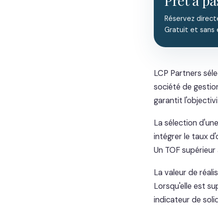
Prêt à pa
Réservez direct
Gratuit et sans
LCP Partners sél
société de gestion
garantit l'object
La sélection d'une
intégrer le taux d
Un TOF supérieur à
La valeur de réali
Lorsqu'elle est su
indicateur de soli