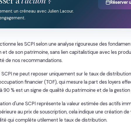
sser à
l'action ?
Réserver 
ement un créneau avec Julien Lacour.
 engagement.
ectionne les SCPI selon une analyse rigoureuse des fondame
 et de son patrimoine, sans lien capitalistique avec les produ
ivité de nos recommandations.
 SCPI ne peut reposer uniquement sur le taux de distribution a
'occupation financier (TOF), qui mesure la part des loyers ef
 90 % est un signe de qualité du patrimoine et de la gestion 
sation d'une SCPI représente la valeur estimée des actifs imm
périeure au prix de souscription, cela indique une création de 
dité qui complète utilement le taux de distribution.