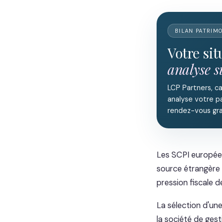
BILAN PATRIM
Votre si
analyse 
LCP Partners, c
analyse votre pa
rendez-vous gra
Les SCPI européen
source étrangère 
pression fiscale 
La sélection d'un
la société de gest