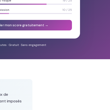
 risque
19 / 25
mission
10 / 25
ler mon score gratuitement →
utes · Gratuit · Sans engagement
ux de
 sont imposés