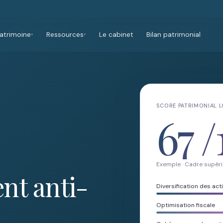
atrimoine
Ressources
Le cabinet
Bilan patrimonial
▾
▾
SCORE PATRIMONIAL 
67
/
Exemple · Cadre supéri
nt anti-
Diversification des acti
Optimisation fiscale