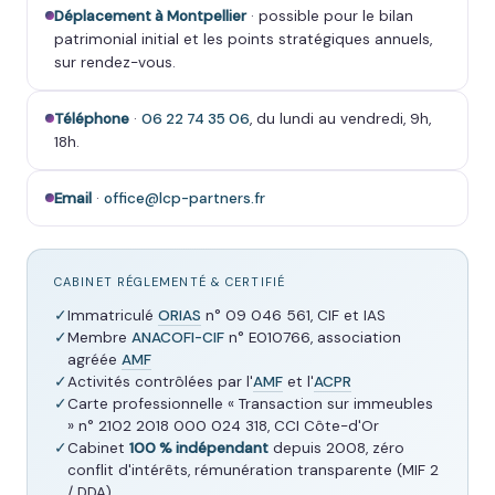
Déplacement à Montpellier
· possible pour le bilan
patrimonial initial et les points stratégiques annuels,
sur rendez-vous.
Téléphone
·
06 22 74 35 06
, du lundi au vendredi, 9h,
18h.
Email
·
office@lcp-partners.fr
CABINET RÉGLEMENTÉ & CERTIFIÉ
✓
Immatriculé
ORIAS
n° 09 046 561, CIF et IAS
✓
Membre
ANACOFI-CIF
n° E010766, association
agréée
AMF
✓
Activités contrôlées par l'
AMF
et l'
ACPR
✓
Carte professionnelle « Transaction sur immeubles
» n° 2102 2018 000 024 318, CCI Côte-d'Or
✓
Cabinet
100 % indépendant
depuis 2008, zéro
conflit d'intérêts, rémunération transparente (MIF 2
/ DDA)