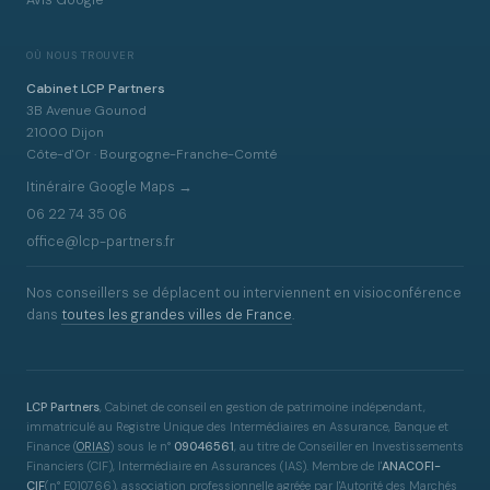
Avis Google
OÙ NOUS TROUVER
Cabinet LCP Partners
3B Avenue Gounod
21000 Dijon
Côte-d'Or · Bourgogne-Franche-Comté
Itinéraire Google Maps →
06 22 74 35 06
office@lcp-partners.fr
Nos conseillers se déplacent ou interviennent en visioconférence
dans
toutes les grandes villes de France
.
LCP Partners
, Cabinet de conseil en gestion de patrimoine indépendant,
immatriculé au Registre Unique des Intermédiaires en Assurance, Banque et
Finance
(
ORIAS
)
sous le n°
09046561
, au titre de Conseiller en Investissements
Financiers (CIF), Intermédiaire en Assurances (IAS). Membre de l'
ANACOFI-
CIF
(n° E010766), association professionnelle agréée par l'Autorité des Marchés