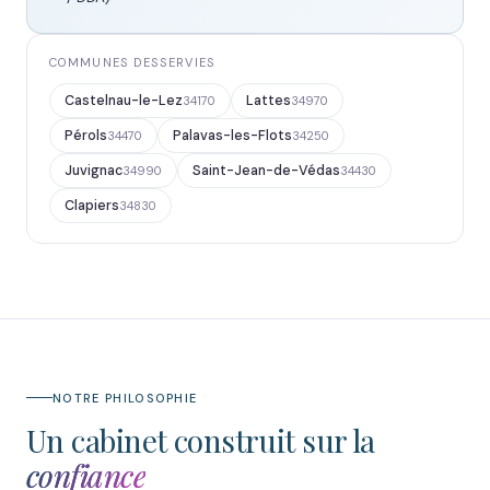
COMMUNES DESSERVIES
Castelnau-le-Lez
Lattes
34170
34970
Pérols
Palavas-les-Flots
34470
34250
Juvignac
Saint-Jean-de-Védas
34990
34430
Clapiers
34830
NOTRE PHILOSOPHIE
Un cabinet construit sur la
confiance