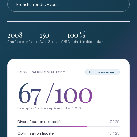
Prendre rendez-vous
2008
150
100 %
Année de création
Avis Google 5/5
Cabinet indépendant
SCORE PATRIMONIAL LCP™
Outil propriétaire
67
/100
Exemple · Cadre supérieur, TMI 30 %
Diversification des actifs
17 / 25
Optimisation fiscale
13 / 25