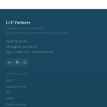
LCP Partners
L'expertise d'un family office,
la proximité d'un conseiller dédié · Depuis 2008
06 22 74 35 06
office@lcp-partners.fr
Dijon · Côte-d'Or · Toute la France
INVESTISSEMENTS
SCPI
Assurance vie
PER
LMNP
Déficit foncier