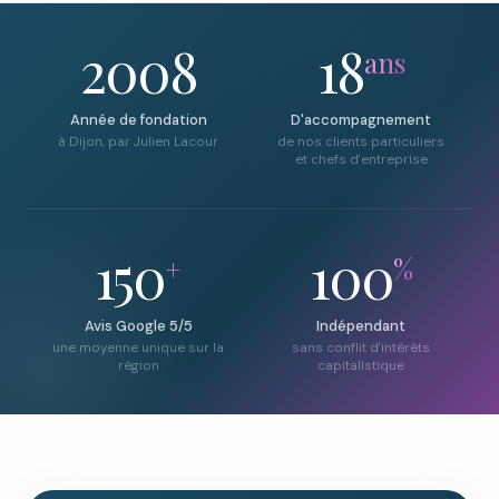
2008
18
ans
Année de fondation
D'accompagnement
à Dijon, par Julien Lacour
de nos clients particuliers
et chefs d'entreprise
150
100
+
%
Avis Google 5/5
Indépendant
une moyenne unique sur la
sans conflit d'intérêts
région
capitalistique