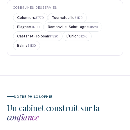
COMMUNES DESSERVIES
Colomiers
Tournefeuille
31770
31170
Blagnac
Ramonville-Saint-Agne
31700
31520
Castanet-Tolosan
L'Union
31320
31240
Balma
31130
NOTRE PHILOSOPHIE
Un cabinet construit sur la
confiance