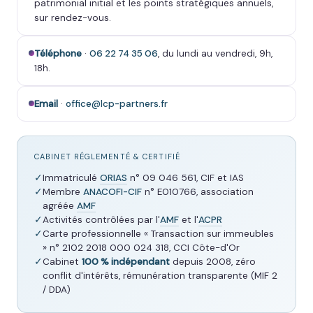
patrimonial initial et les points stratégiques annuels,
sur rendez-vous.
Téléphone
·
06 22 74 35 06
, du lundi au vendredi, 9h,
18h.
Email
·
office@lcp-partners.fr
CABINET RÉGLEMENTÉ & CERTIFIÉ
✓
Immatriculé
ORIAS
n° 09 046 561, CIF et IAS
✓
Membre
ANACOFI-CIF
n° E010766, association
agréée
AMF
✓
Activités contrôlées par l'
AMF
et l'
ACPR
✓
Carte professionnelle « Transaction sur immeubles
» n° 2102 2018 000 024 318, CCI Côte-d'Or
✓
Cabinet
100 % indépendant
depuis 2008, zéro
conflit d'intérêts, rémunération transparente (MIF 2
/ DDA)