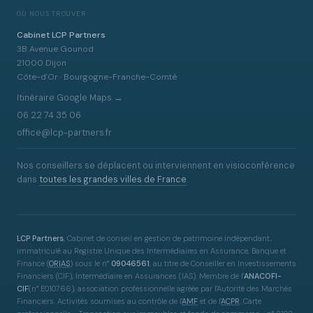
OÙ NOUS TROUVER
Cabinet LCP Partners
3B Avenue Gounod
21000 Dijon
Côte-d'Or · Bourgogne-Franche-Comté
Itinéraire Google Maps →
06 22 74 35 06
office@lcp-partners.fr
Nos conseillers se déplacent ou interviennent en visioconférence
dans
toutes les grandes villes de France
.
LCP Partners
, Cabinet de conseil en gestion de patrimoine indépendant,
immatriculé au Registre Unique des Intermédiaires en Assurance, Banque et
Finance
(
ORIAS
)
sous le n°
09046561
, au titre de Conseiller en Investissements
Financiers (CIF), Intermédiaire en Assurances (IAS). Membre de l'
ANACOFI-
CIF
(n° E010766), association professionnelle agréée par l'Autorité des Marchés
Financiers. Activités soumises au contrôle de l'
AMF
et de l'
ACPR
. Carte