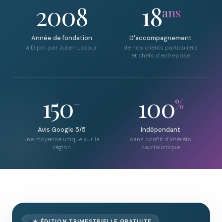
2008
18
ans
Année de fondation
D'accompagnement
à Dijon, par Julien Lacour
de nos clients particuliers
et chefs d'entreprise
150
100
+
%
Avis Google 5/5
Indépendant
une moyenne unique sur la
sans conflit d'intérêts
région
capitalistique
★ ÉDITION TRIMESTRIELLE GRATUITE