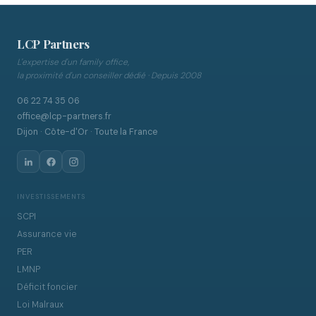
LCP Partners
L'expertise d'un family office,
la proximité d'un conseiller dédié · Depuis 2008
06 22 74 35 06
office@lcp-partners.fr
Dijon · Côte-d'Or · Toute la France
INVESTISSEMENTS
SCPI
Assurance vie
PER
LMNP
Déficit foncier
Loi Malraux