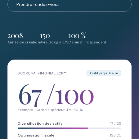
Prendre rendez-vous
2008
150
100 %
Année de création
Avis Google 5/5
Cabinet indépendant
SCORE PATRIMONIAL LCP™
Outil propriétaire
67
/100
Exemple · Cadre supérieur, TMI 30 %
Diversification des actifs
17 / 25
Optimisation fiscale
13 / 25