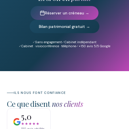
Réserver un créneau →
Bilan patrimonial gratuit →
Sans engagement
Cabinet indépendant
Cabinet · visioconférence · téléphone
+150
avis 5/5 Google
ILS NOUS FONT CONFIANCE
Ce que disent
nos clients
5,0
★★★★★
150
avis vérifiés