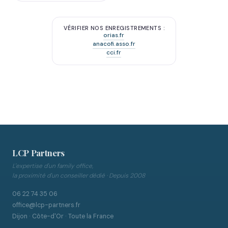
VÉRIFIER NOS ENREGISTREMENTS :
orias.fr
anacofi.asso.fr
cci.fr
LCP Partners
L'expertise d'un family office,
la proximité d'un conseiller dédié · Depuis 2008
06 22 74 35 06
office@lcp-partners.fr
Dijon · Côte-d'Or · Toute la France