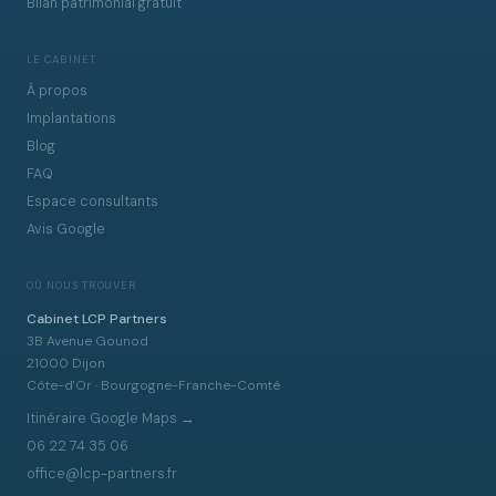
Bilan patrimonial gratuit
LE CABINET
À propos
Implantations
Blog
FAQ
Espace consultants
Avis Google
OÙ NOUS TROUVER
Cabinet LCP Partners
3B Avenue Gounod
21000 Dijon
Côte-d'Or · Bourgogne-Franche-Comté
Itinéraire Google Maps →
06 22 74 35 06
office@lcp-partners.fr