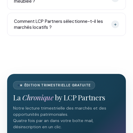
meublée ?
Comment LCP Partners sélectionne-t-il les
+
marchés locatifs ?
★ ÉDITION TRIMESTRIELLE GRATUITE
La
Chronique
by LCP Partners
Notre lecture trimestrielle des marchés et des
opportunités patrimoniales.
Quatre fois par an dans votre boîte mail,
désinscription en un clic.