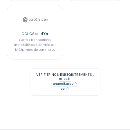
CCI Côte-d'Or
Carte « Transactions
immobilières » délivrée par
la Chambre de commerce
VÉRIFIER NOS ENREGISTREMENTS :
orias.fr
anacofi.asso.fr
cci.fr