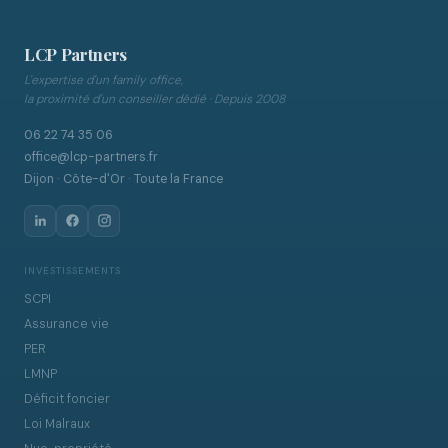
LCP Partners
L'expertise d'un family office,
la proximité d'un conseiller dédié · Depuis 2008
06 22 74 35 06
office@lcp-partners.fr
Dijon · Côte-d'Or · Toute la France
INVESTISSEMENTS
SCPI
Assurance vie
PER
LMNP
Déficit foncier
Loi Malraux