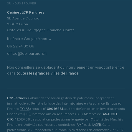
OÙ NOUS TROUVER
Cabinet LCP Partners
3B Avenue Gounod
21000 Dijon
Côte-d'Or · Bourgogne-Franche-Comté
Itinéraire Google Maps →
06 22 74 35 06
office@lcp-partners.fr
Nos conseillers se déplacent ou interviennent en visioconférence
dans
toutes les grandes villes de France
.
LCP Partners
, Cabinet de conseil en gestion de patrimoine indépendant,
immatriculé au Registre Unique des Intermédiaires en Assurance, Banque et
Finance
(
ORIAS
)
sous le n°
09046561
, au titre de Conseiller en Investissements
Financiers (CIF), Intermédiaire en Assurances (IAS). Membre de l'
ANACOFI-
CIF
(n° E010766), association professionnelle agréée par l'Autorité des Marchés
Financiers. Activités soumises au contrôle de l'
AMF
et de l'
ACPR
. Carte
professionnelle « Transaction sur immeubles et fonds de commerce » n° 2102