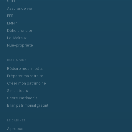
SCPI
Assurance vie
PER
LMNP
Déficit foncier
Loi Malraux
Nue-propriété
PATRIMOINE
Réduire mes impôts
Préparer ma retraite
Créer mon patrimoine
Simulateurs
Score Patrimonial
Bilan patrimonial gratuit
LE CABINET
À propos