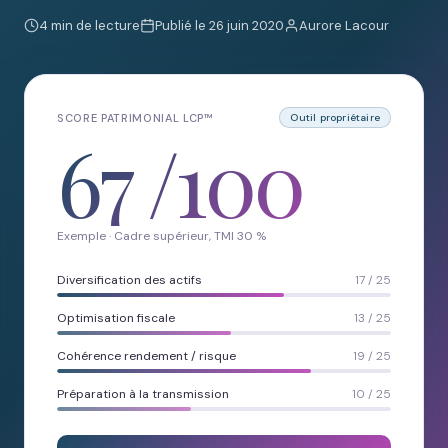
4 min de lecture
Publié le 26 juin 2020
Aurore Lacour
SCORE PATRIMONIAL LCP™
Outil propriétaire
67
/100
Exemple · Cadre supérieur, TMI 30 %
Diversification des actifs
17 / 25
Optimisation fiscale
13 / 25
Cohérence rendement / risque
19 / 25
Préparation à la transmission
10 / 25