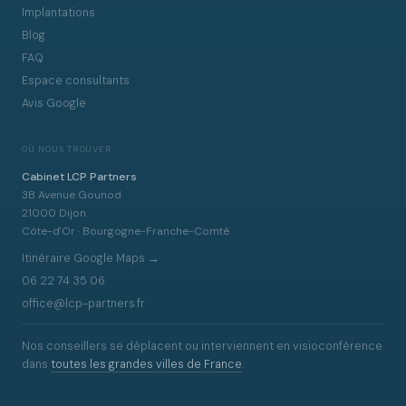
Implantations
Blog
FAQ
Espace consultants
Avis Google
OÙ NOUS TROUVER
Cabinet LCP Partners
3B Avenue Gounod
21000 Dijon
Côte-d'Or · Bourgogne-Franche-Comté
Itinéraire Google Maps →
06 22 74 35 06
office@lcp-partners.fr
Nos conseillers se déplacent ou interviennent en visioconférence
dans
toutes les grandes villes de France
.