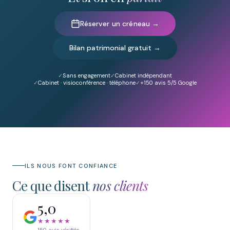
Réserver un créneau →
Bilan patrimonial gratuit →
Sans engagement
Cabinet indépendant
Cabinet · visioconférence · téléphone
+150
avis 5/5 Google
ILS NOUS FONT CONFIANCE
Ce que disent
nos clients
5,0
★★★★★
150
avis vérifiés