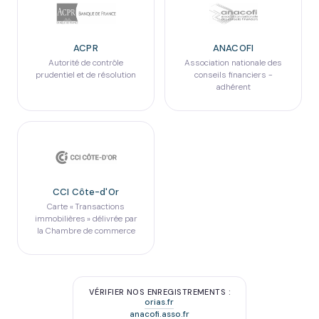
ACPR
ANACOFI
Autorité de contrôle
Association nationale des
prudentiel et de résolution
conseils financiers -
adhérent
CCI Côte-d'Or
Carte « Transactions
immobilières » délivrée par
la Chambre de commerce
VÉRIFIER NOS ENREGISTREMENTS :
orias.fr
anacofi.asso.fr