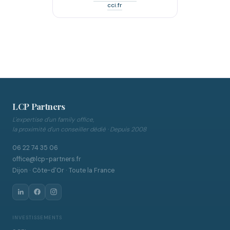
cci.fr
LCP Partners
L'expertise d'un family office,
la proximité d'un conseiller dédié · Depuis 2008
06 22 74 35 06
office@lcp-partners.fr
Dijon · Côte-d'Or · Toute la France
INVESTISSEMENTS