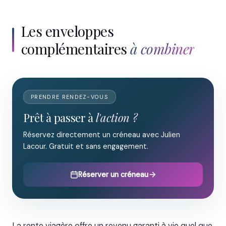
Les enveloppes
complémentaires
à combiner
PRENDRE RENDEZ-VOUS
Prêt à passer à
l'action ?
Réservez directement un créneau avec Julien
Lacour. Gratuit et sans engagement.
Réserver un créneau
La rente viagère offre un revenu garanti à vie quel que