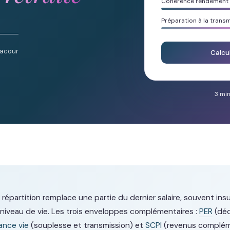
Cohérence rendement /
Préparation à la trans
Lacour
Calcu
3 min
r répartition remplace une partie du dernier salaire, souvent ins
 niveau de vie. Les trois enveloppes complémentaires :
PER
(déd
ance vie
(souplesse et transmission) et
SCPI
(revenus complém