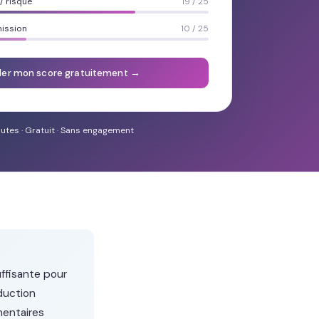
 risque
19 / 25
mission
10 / 25
ler mon score gratuitement →
utes · Gratuit · Sans engagement
uffisante pour
uction
entaires