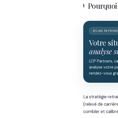
Pourquo
BILAN PATRIM
Votre si
analyse 
LCP Partners, c
analyse votre pa
rendez-vous gra
La stratégie retra
(relevé de carrièr
combler et calibr