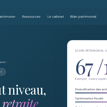
atrimoine
Ressources
Le cabinet
Bilan patrimonial
▾
▾
SCORE PATRIMONIAL 
67
/
ite !
 !
Exemple · Cadre supéri
t niveau,
Diversification des acti
e
retraite
Optimisation fiscale