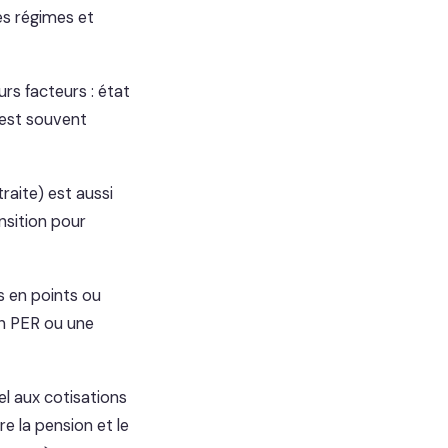
les régimes et
rs facteurs : état
 est souvent
raite) est aussi
sition pour
s en points ou
un PER ou une
el aux cotisations
e la pension et le