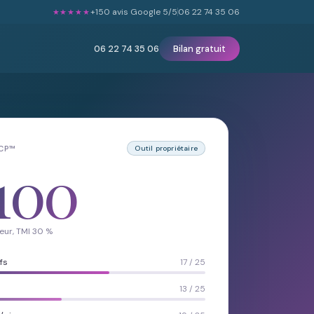
+150 avis Google 5/5
06 22 74 35 06
★★★★★
06 22 74 35 06
Bilan gratuit
LCP™
Outil propriétaire
100
eur, TMI 30 %
fs
17 / 25
13 / 25