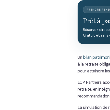
PRENDRE REN
Prêt à pa
Réservez direct
Gratuit et sans
Un
bilan patrimoni
à la retraite obli
pour atteindre les
LCP Partners acco
retraite, en inté
recommandations à 
La simulation de r