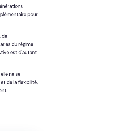
générations
mplémentaire pour
x de
lariés du régime
ctive est d'autant
elle ne se
 de la flexibilité,
ent.