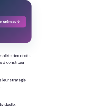
un créneau
mplète des droits
re à constituer
 leur stratégie
s
ividuelle,