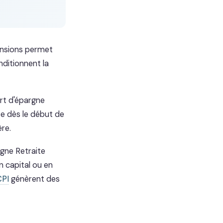
mensions permet
nditionnent la
ort d'épargne
e dès le début de
ère.
rgne Retraite
n capital ou en
PI
génèrent des