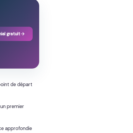
ial gratuit
point de départ
 un premier
nce approfondie