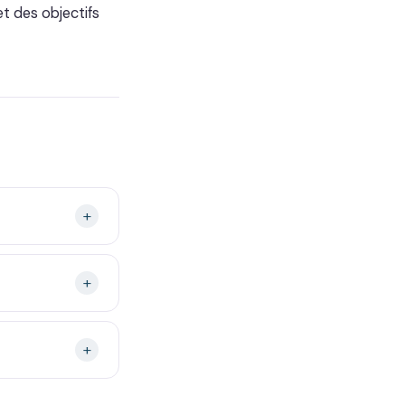
t des objectifs
+
+
+