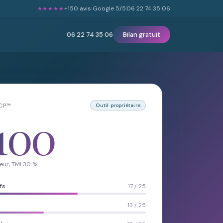
+150 avis Google 5/5
06 22 74 35 06
★★★★★
06 22 74 35 06
Bilan gratuit
LCP™
Outil propriétaire
100
eur, TMI 30 %
fs
17 / 25
13 / 25