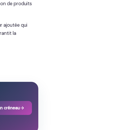
tion de produits
r ajoutée qui
antit la
un créneau