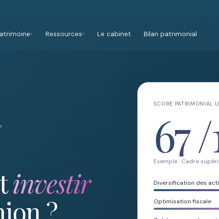
atrimoine
Ressources
Le cabinet
Bilan patrimonial
▾
▾
SCORE PATRIMONIAL 
67
/
?
Exemple · Cadre supéri
t
investir
Diversification des acti
nion ?
Optimisation fiscale