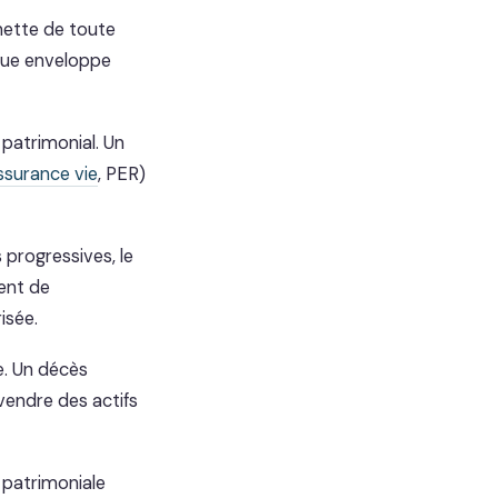
 nette de toute
que enveloppe
 patrimonial. Un
ssurance vie
, PER)
 progressives, le
ent de
isée.
e. Un décès
vendre des actifs
 patrimoniale