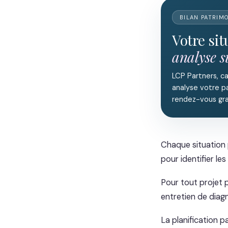
BILAN PATRIM
Votre si
analyse 
LCP Partners, c
analyse votre pa
rendez-vous gra
Chaque situation 
pour identifier les
Pour tout projet 
entretien de diag
La planification p