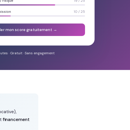
 risque
19 / 25
mission
10 / 25
ler mon score gratuitement →
utes · Gratuit · Sans engagement
ocative),
et
financement