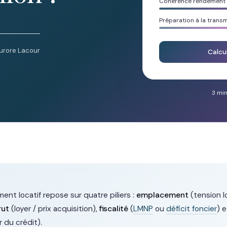
Cohérence rendement /
Préparation à la trans
urore Lacour
Calcu
3 min
ent locatif repose sur quatre piliers :
emplacement
(tension l
rut
(loyer / prix acquisition),
fiscalité
(
LMNP
ou
déficit foncier
) 
r du crédit).