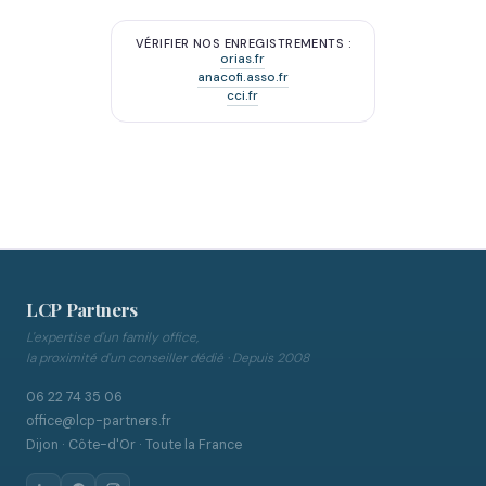
VÉRIFIER NOS ENREGISTREMENTS :
orias.fr
anacofi.asso.fr
cci.fr
LCP Partners
L'expertise d'un family office,
la proximité d'un conseiller dédié · Depuis 2008
06 22 74 35 06
office@lcp-partners.fr
Dijon · Côte-d'Or · Toute la France