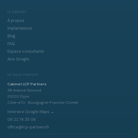
LE CABINET
À propos
Implantations
Blog
FAQ
Espace consultants
Avis Google
OÙ NOUS TROUVER
Cabinet LCP Partners
3B Avenue Gounod
21000 Dijon
Côte-d'Or · Bourgogne-Franche-Comté
Itinéraire Google Maps →
06 22 74 35 06
office@lcp-partners.fr