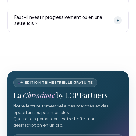
Faut-il investir progressivement ou en une
+
seule fois ?
★ ÉDITION TRIMESTRIELLE GRATUITE
La
Chronique
by LCP Partners
Notre lecture trimestrielle des marchés et des
opportunités patrimoniales.
Quatre fois par an dans votre boîte mail,
désinscription en un clic.