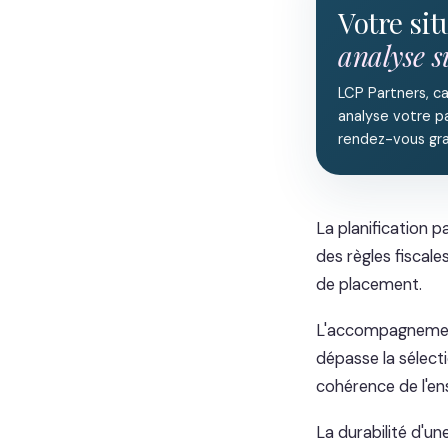
Votre si
analyse 
LCP Partners, c
analyse votre pa
rendez-vous gra
La planification p
des règles fiscales
de placement.
L'accompagnement 
dépasse la sélecti
cohérence de l'en
La durabilité d'un