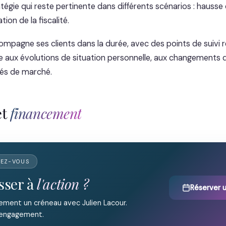
tégie qui reste pertinente dans différents scénarios : hausse
ion de la fiscalité.
mpagne ses clients dans la durée, avec des points de suivi r
gie aux évolutions de situation personnelle, aux changements
tés de marché.
et
financement
DEZ-VOUS
sser à
l'action ?
Réserver 
ement un créneau avec Julien Lacour.
 engagement.