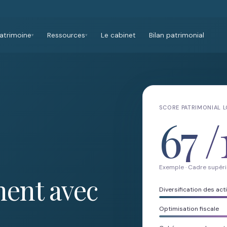
atrimoine
Ressources
Le cabinet
Bilan patrimonial
▾
▾
SCORE PATRIMONIAL 
67
/
Exemple · Cadre supéri
ent avec
Diversification des acti
Optimisation fiscale