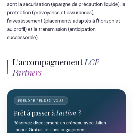
sont la sécurisation (épargne de précaution liquide), la
protection (prévoyance et assurances),
l'investissement (placements adaptés à l'horizon et
au profil) et la transmission (anticipation
successorale).
L'accompagnement
LCP
Partners
PRENDRE RENDEZ-VOUS
Prêt à passer à
l'action ?
Réservez directement un créneau avec Julien
Lacour. Gratuit et sans engagement.