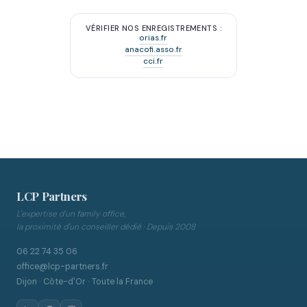
VÉRIFIER NOS ENREGISTREMENTS :
orias.fr
anacofi.asso.fr
cci.fr
LCP Partners
L'expertise d'un family office,
la proximité d'un conseiller dédié · Depuis 2008
06 22 74 35 06
office@lcp-partners.fr
Dijon · Côte-d'Or · Toute la France