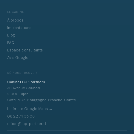
LE CABINET
À propos
Implantations
Blog
FAQ
Espace consultants
Avis Google
OÙ NOUS TROUVER
Cabinet LCP Partners
3B Avenue Gounod
21000 Dijon
Côte-d'Or · Bourgogne-Franche-Comté
Itinéraire Google Maps →
06 22 74 35 06
office@lcp-partners.fr